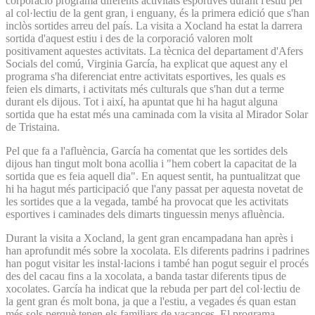
corporació programa diferents activitats esportives durant l'estiu per
al col·lectiu de la gent gran, i enguany, és la primera edició que s'han
inclòs sortides arreu del país. La visita a Xocland ha estat la darrera
sortida d'aquest estiu i des de la corporació valoren molt
positivament aquestes activitats. La tècnica del departament d'Afers
Socials del comú, Virginia García, ha explicat que aquest any el
programa s'ha diferenciat entre activitats esportives, les quals es
feien els dimarts, i activitats més culturals que s'han dut a terme
durant els dijous. Tot i així, ha apuntat que hi ha hagut alguna
sortida que ha estat més una caminada com la visita al Mirador Solar
de Tristaina.
Pel que fa a l'afluència, García ha comentat que les sortides dels
dijous han tingut molt bona acollia i "hem cobert la capacitat de la
sortida que es feia aquell dia". En aquest sentit, ha puntualitzat que
hi ha hagut més participació que l'any passat per aquesta novetat de
les sortides que a la vegada, també ha provocat que les activitats
esportives i caminades dels dimarts tinguessin menys afluència.
Durant la visita a Xocland, la gent gran encampadana han après i
han aprofundit més sobre la xocolata. Els diferents padrins i padrines
han pogut visitar les instal·lacions i també han pogut seguir el procés
des del cacau fins a la xocolata, a banda tastar diferents tipus de
xocolates. García ha indicat que la rebuda per part del col·lectiu de
la gent gran és molt bona, ja que a l'estiu, a vegades és quan estan
més sols perquè tenen els familiars de vacances. El programa