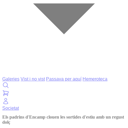
Galeries
Vist i no vist
Passava per aquí
Hemeroteca
Societat
Els padrins d'Encamp clouen les sortides d'estiu amb un regust
dolç