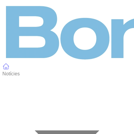
Panell de gestió de galetes
Notícies