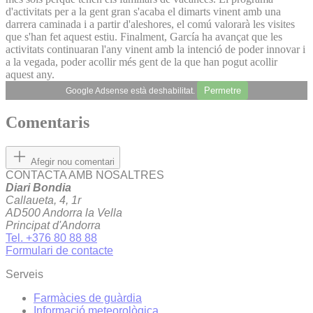
d'activitats per a la gent gran s'acaba el dimarts vinent amb una
darrera caminada i a partir d'aleshores, el comú valorarà les visites
que s'han fet aquest estiu. Finalment, García ha avançat que les
activitats continuaran l'any vinent amb la intenció de poder innovar i
a la vegada, poder acollir més gent de la que han pogut acollir
aquest any.
Permetre
Google Adsense està deshabilitat.
Comentaris
Afegir nou comentari
CONTACTA AMB NOSALTRES
Diari Bondia
Callaueta, 4, 1r
AD500 Andorra la Vella
Principat d'Andorra
Tel. +376 80 88 88
Formulari de contacte
Serveis
Farmàcies de guàrdia
Informació meteorològica