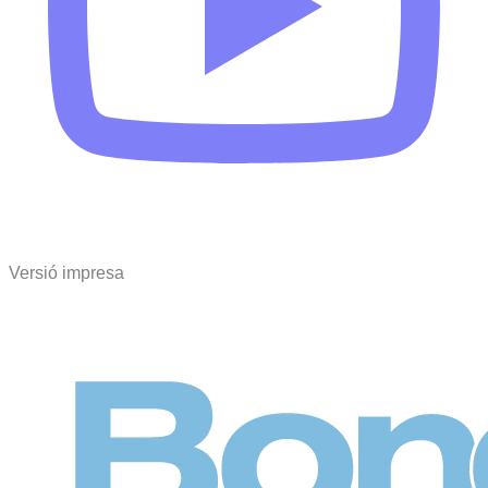
Versió impresa