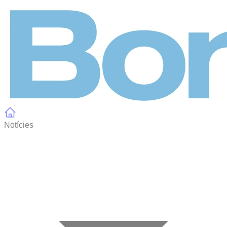
Panell de gestió de galetes
Notícies