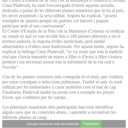
del Centre d'Estudis de la Neu i de la Muntanya d'Andorra (Cenma),
Clara Pladevall, ha estat l'encarregada d'oferir aquesta xerrada,
dedicada a parlar de les diferents plantes remeieres que hi ha al país,
les seves propietats i la seva utilitat. Segons ha explicat, "posem
exemples de plantes perquè els padrins col·laborin i puguin
participar amb el seu coneixement".
El Centre d'Estudis de la Neu i de la Muntanya (Cenma) va realitzar
un estudi en què es van recollir fins a 160 plantes diferents a tot el
territori andorrà, la majoria d'elles medicinals, però també
alimentàries o d'altres usos tradicionals. Per aquest motiu, segons ha
explicat la biòloga Clara Pladevall, "es va veure que tota la tradició
oral que s'havia transmès de mares a filles o d'àvies a filles s'estava
perdent i era necessari passar tota la informació de la via oral a
l'escrita".
Una de les plantes remeieres més coneguda és el timó, que s'utilitza
per curar constipats o infeccions pulmonars. També el saüc és molt
utilitzat per fer melmelades o curar molèsties com el mal de cap.
Finalment, Pladevall també ha posat com a exemple les pinyes
d'avet, que s'utilitzen per fer xarops.
Les principals inquietuds dels participants han estat identificar
alguns usos que no coneixien abans, i aprendre a reconèixer les
diferents plantes al camp.
Permetre
Google Adsense està deshabilitat.