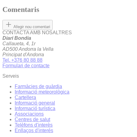
Comentaris
Afegir nou comentari
CONTACTA AMB NOSALTRES
Diari Bondia
Callaueta, 4, 1r
AD500 Andorra la Vella
Principat d'Andorra
Tel. +376 80 88 88
Formulari de contacte
Serveis
Farmàcies de guàrdia
Informació meteorològica
Cartellera
Informació general
Informació turística
Associacions
Centres de salut
Telèfons d'interès
Enllaços d'interés