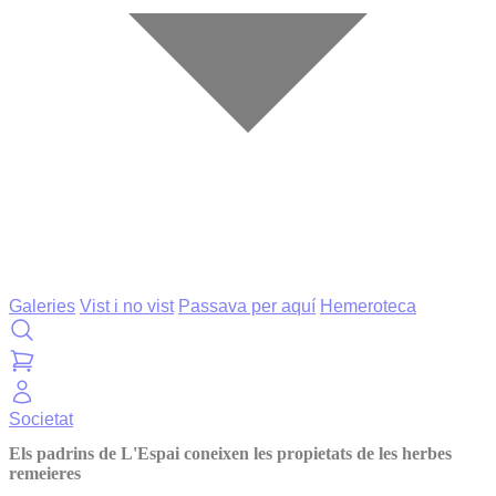
Galeries
Vist i no vist
Passava per aquí
Hemeroteca
Societat
Els padrins de L'Espai coneixen les propietats de les herbes
remeieres