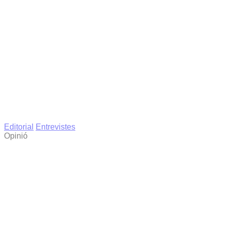
Editorial
Entrevistes
Opinió