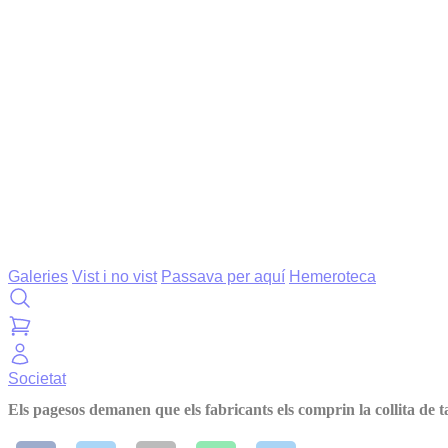
Galeries
Vist i no vist
Passava per aquí
Hemeroteca
Societat
Els pagesos demanen que els fabricants els comprin la collita de