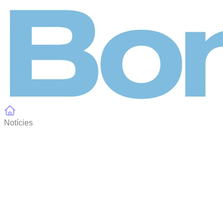
Panell de gestió de galetes
Notícies