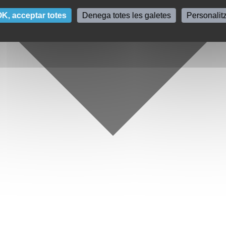
K, acceptar totes
Denega totes les galetes
Personalit