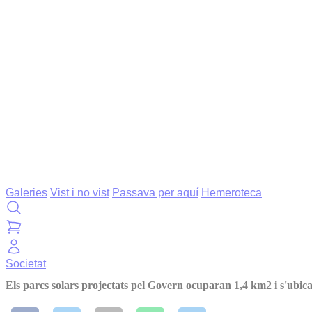
Galeries
Vist i no vist
Passava per aquí
Hemeroteca
Societat
Els parcs solars projectats pel Govern ocuparan 1,4 km2 i s'ubica