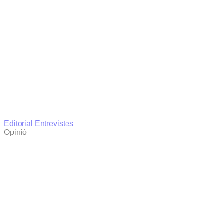
Editorial
Entrevistes
Opinió