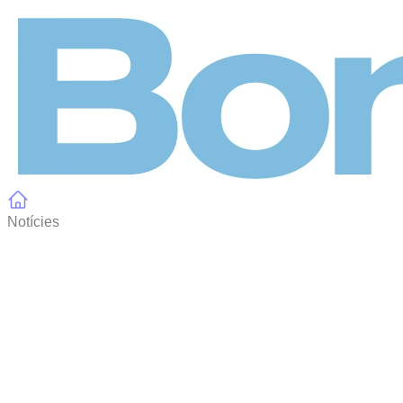
Panell de gestió de galetes
Notícies