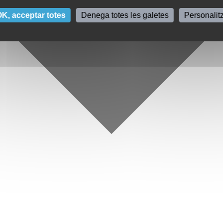
K, acceptar totes
Denega totes les galetes
Personalit