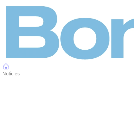
Panell de gestió de galetes
Notícies