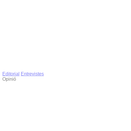
Editorial
Entrevistes
Opinió