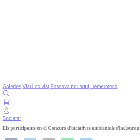
Galeries
Vist i no vist
Passava per aquí
Hemeroteca
Societat
Els participants en el Concurs d'inciatives ambientals s'inclouran