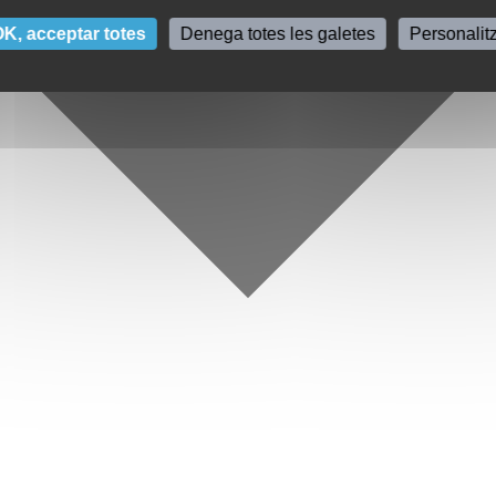
K, acceptar totes
Denega totes les galetes
Personalit