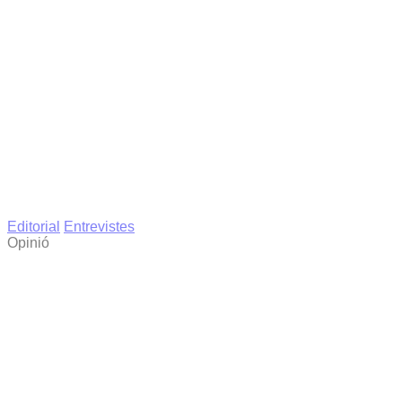
Editorial
Entrevistes
Opinió