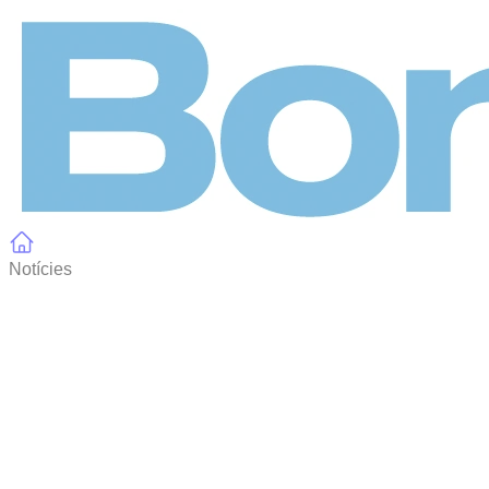
Panell de gestió de galetes
Notícies