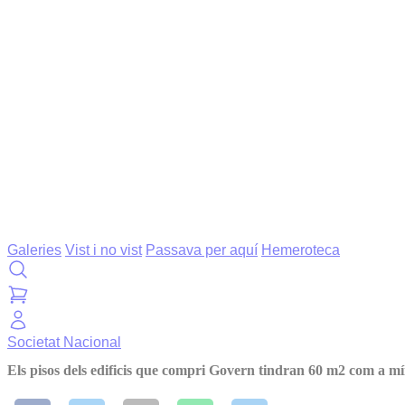
Galeries
Vist i no vist
Passava per aquí
Hemeroteca
Societat
Nacional
Els pisos dels edificis que compri Govern tindran 60 m2 com a m