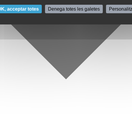
K, acceptar totes
Denega totes les galetes
Personalit