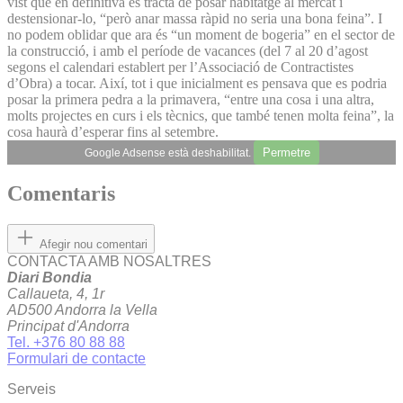
vist que en definitiva es tracta de posar habitatge al mercat i
destensionar-lo, “però anar massa ràpid no seria una bona feina”. I
no podem oblidar que ara és “un moment de bogeria” en el sector de
la construcció, i amb el període de vacances (del 7 al 20 d’agost
segons el calendari establert per l’Associació de Contractistes
d’Obra) a tocar. Així, tot i que inicialment es pensava que es podria
posar la primera pedra a la primavera, “entre una cosa i una altra,
molts projectes en curs i els tècnics, que també tenen molta feina”, la
cosa haurà d’esperar fins al setembre.
Permetre
Google Adsense està deshabilitat.
Comentaris
Afegir nou comentari
CONTACTA AMB NOSALTRES
Diari Bondia
Callaueta, 4, 1r
AD500 Andorra la Vella
Principat d'Andorra
Tel. +376 80 88 88
Formulari de contacte
Serveis