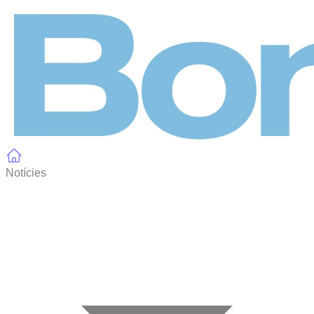
Panell de gestió de galetes
Notícies