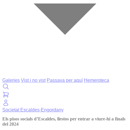
Galeries
Vist i no vist
Passava per aquí
Hemeroteca
Societat
Escaldes-Engordany
Els pisos socials d’Escaldes, llestos per entrar a viure-hi a finals
del 2024