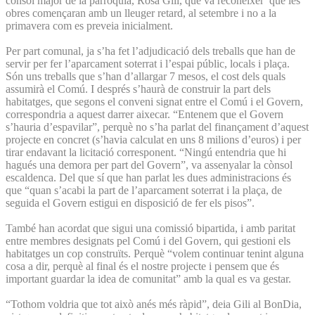
cònsol major de la parròquia, Rosa Gili, que va reconèixer que les
obres començaran amb un lleuger retard, al setembre i no a la
primavera com es preveia inicialment.
Per part comunal, ja s’ha fet l’adjudicació dels treballs que han de
servir per fer l’aparcament soterrat i l’espai públic, locals i plaça.
Són uns treballs que s’han d’allargar 7 mesos, el cost dels quals
assumirà el Comú. I després s’haurà de construir la part dels
habitatges, que segons el conveni signat entre el Comú i el Govern,
correspondria a aquest darrer aixecar. “Entenem que el Govern
s’hauria d’espavilar”, perquè no s’ha parlat del finançament d’aquest
projecte en concret (s’havia calculat en uns 8 milions d’euros) i per
tirar endavant la licitació corresponent. “Ningú entendria que hi
hagués una demora per part del Govern”, va assenyalar la cònsol
escaldenca. Del que sí que han parlat les dues administracions és
que “quan s’acabi la part de l’aparcament soterrat i la plaça, de
seguida el Govern estigui en disposició de fer els pisos”.
També han acordat que sigui una comissió bipartida, i amb paritat
entre membres designats pel Comú i del Govern, qui gestioni els
habitatges un cop construïts. Perquè “volem continuar tenint alguna
cosa a dir, perquè al final és el nostre projecte i pensem que és
important guardar la idea de comunitat” amb la qual es va gestar.
“Tothom voldria que tot això anés més ràpid”, deia Gili al BonDia,