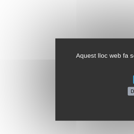
Aquest lloc web fa se
D