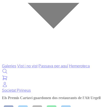
Galeries
Vist i no vist
Passava per aquí
Hemeroteca
Societat
Pirineus
Els Premis Cartaví guardonen dos restaurants de l'Alt Urgell