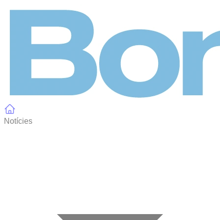
Panell de gestió de galetes
Notícies