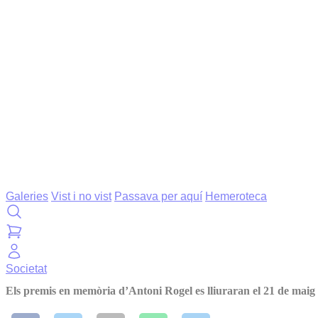
Galeries
Vist i no vist
Passava per aquí
Hemeroteca
Societat
Els premis en memòria d’Antoni Rogel es lliuraran el 21 de maig