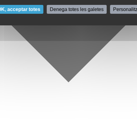
K, acceptar totes
Denega totes les galetes
Personalit