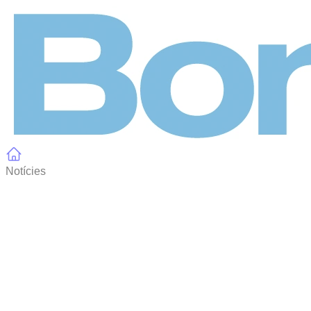
Panell de gestió de galetes
Notícies