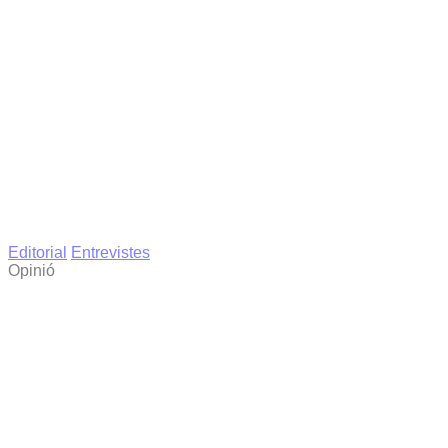
Editorial
Entrevistes
Opinió