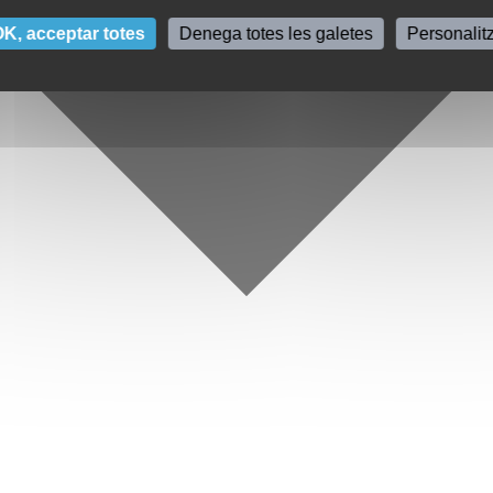
K, acceptar totes
Denega totes les galetes
Personalit