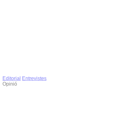
Editorial
Entrevistes
Opinió