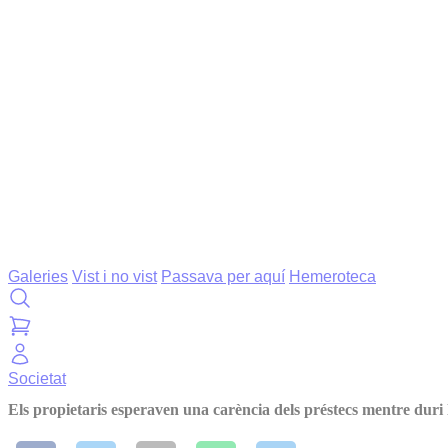
Galeries
Vist i no vist
Passava per aquí
Hemeroteca
Societat
Els propietaris esperaven una carència dels préstecs mentre duri l