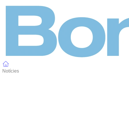
Panell de gestió de galetes
Notícies