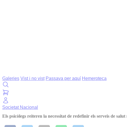
Galeries
Vist i no vist
Passava per aquí
Hemeroteca
Societat
Nacional
Els psicòlegs reiteren la necessitat de redefinir els serveis de salut