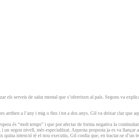
itzar els serveis de salut mental que s’ofereixen al país. Segons va explic
stes arriben a l’any i mig o fins i tot a dos anys. Gil va deixar clar que 
spera és “molt temps” i que pot afectar de forma negativa la continuïtat
, i un segon nivell, més especialitzat. Aquesta proposta ja es va llançar a
eix quina intenció té el nou executiu, Gil confia que, en tractar-se d’un 