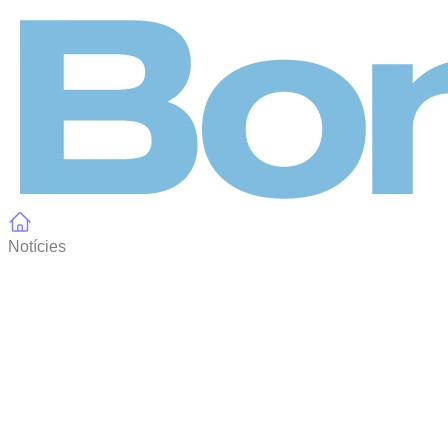
Panell de gestió de galetes
Notícies