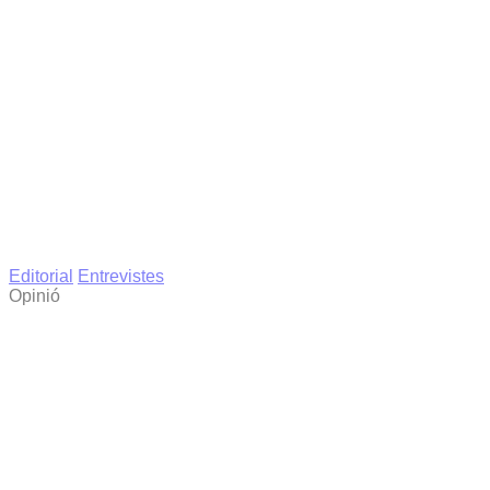
Editorial
Entrevistes
Opinió