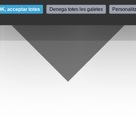
K, acceptar totes
Denega totes les galetes
Personalit