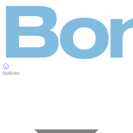
Panell de gestió de galetes
Notícies