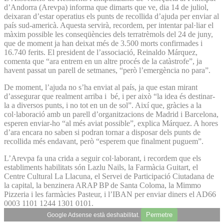
d’Andorra (Arevpa) informa que dimarts que ve, dia 14 de juliol,
deixaran d’estar operatius els punts de recollida d’ajuda per enviar al
país sud-americà. Aquesta servirà, recordem, per intentar pal·liar el
màxim possible les conseqüències dels terratrèmols del 24 de juny,
que de moment ja han deixat més de 3.500 morts confirmades i
16.740 ferits. El president de l’associació, Reinaldo Márquez,
comenta que “ara entrem en un altre procés de la catàstrofe”, ja
havent passat un parell de setmanes, “però l’emergència no para”.
De moment, l’ajuda no s’ha enviat al país, ja que estan mirant
d’assegurar que realment arriba i bé, i per això “la idea és destinar-
la a diversos punts, i no tot en un de sol”. Així que, gràcies a la
col·laboració amb un parell d’organitzacions de Madrid i Barcelona,
esperen enviar-ho “al més aviat possible”, explica Márquez. A hores
d’ara encara no saben si podran tornar a disposar dels punts de
recollida més endavant, però “esperem que finalment puguem”.
L’Arevpa fa una crida a seguir col·laborant, i recordem que els
establiments habilitats són Lazlu Nails, la Farmàcia Guitart, el
Centre Cultural La Llacuna, el Servei de Participació Ciutadana de
la capital, la benzinera ARAP BP de Santa Coloma, la Mimmo
Pizzeria i les farmàcies Pasteur, i l’IBAN per enviar diners el AD66
0003 1101 1244 1301 0101.
Permetre
Google Adsense està deshabilitat.