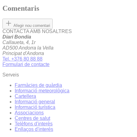
Comentaris
Afegir nou comentari
CONTACTA AMB NOSALTRES
Diari Bondia
Callaueta, 4, 1r
AD500 Andorra la Vella
Principat d'Andorra
Tel. +376 80 88 88
Formulari de contacte
Serveis
Farmàcies de guàrdia
Informació meteorològica
Cartellera
Informació general
Informació turística
Associacions
Centres de salut
Telèfons d'interès
Enllaços d'interés