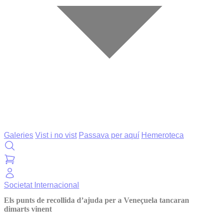
Galeries
Vist i no vist
Passava per aquí
Hemeroteca
Societat
Internacional
Els punts de recollida d’ajuda per a Veneçuela tancaran
dimarts vinent