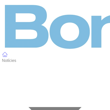
Panell de gestió de galetes
Notícies