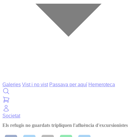
Galeries
Vist i no vist
Passava per aquí
Hemeroteca
Societat
Els refugis no guardats tripliquen l'afluència d'excursionistes