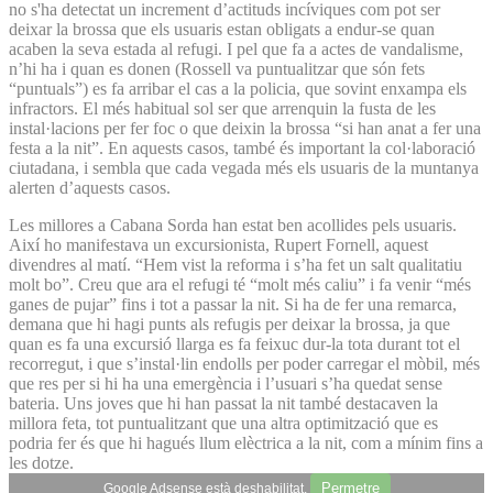
no s'ha detectat un increment d’actituds incíviques com pot ser
deixar la brossa que els usuaris estan obligats a endur-se quan
acaben la seva estada al refugi. I pel que fa a actes de vandalisme,
n’hi ha i quan es donen (Rossell va puntualitzar que són fets
“puntuals”) es fa arribar el cas a la policia, que sovint enxampa els
infractors. El més habitual sol ser que arrenquin la fusta de les
instal·lacions per fer foc o que deixin la brossa “si han anat a fer una
festa a la nit”. En aquests casos, també és important la col·laboració
ciutadana, i sembla que cada vegada més els usuaris de la muntanya
alerten d’aquests casos.
Les millores a Cabana Sorda han estat ben acollides pels usuaris.
Així ho manifestava un excursionista, Rupert Fornell, aquest
divendres al matí. “Hem vist la reforma i s’ha fet un salt qualitatiu
molt bo”. Creu que ara el refugi té “molt més caliu” i fa venir “més
ganes de pujar” fins i tot a passar la nit. Si ha de fer una remarca,
demana que hi hagi punts als refugis per deixar la brossa, ja que
quan es fa una excursió llarga es fa feixuc dur-la tota durant tot el
recorregut, i que s’instal·lin endolls per poder carregar el mòbil, més
que res per si hi ha una emergència i l’usuari s’ha quedat sense
bateria. Uns joves que hi han passat la nit també destacaven la
millora feta, tot puntualitzant que una altra optimització que es
podria fer és que hi hagués llum elèctrica a la nit, com a mínim fins a
les dotze.
Permetre
Google Adsense està deshabilitat.