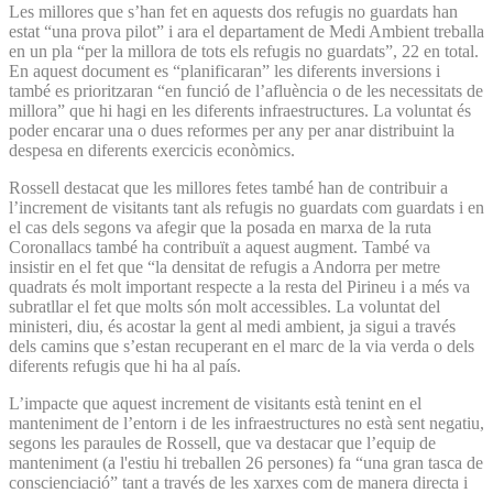
Les millores que s’han fet en aquests dos refugis no guardats han
estat “una prova pilot” i ara el departament de Medi Ambient treballa
en un pla “per la millora de tots els refugis no guardats”, 22 en total.
En aquest document es “planificaran” les diferents inversions i
també es prioritzaran “en funció de l’afluència o de les necessitats de
millora” que hi hagi en les diferents infraestructures. La voluntat és
poder encarar una o dues reformes per any per anar distribuint la
despesa en diferents exercicis econòmics.
Rossell destacat que les millores fetes també han de contribuir a
l’increment de visitants tant als refugis no guardats com guardats i en
el cas dels segons va afegir que la posada en marxa de la ruta
Coronallacs també ha contribuït a aquest augment. També va
insistir en el fet que “la densitat de refugis a Andorra per metre
quadrats és molt important respecte a la resta del Pirineu i a més va
subratllar el fet que molts són molt accessibles. La voluntat del
ministeri, diu, és acostar la gent al medi ambient, ja sigui a través
dels camins que s’estan recuperant en el marc de la via verda o dels
diferents refugis que hi ha al país.
L’impacte que aquest increment de visitants està tenint en el
manteniment de l’entorn i de les infraestructures no està sent negatiu,
segons les paraules de Rossell, que va destacar que l’equip de
manteniment (a l'estiu hi treballen 26 persones) fa “una gran tasca de
conscienciació” tant a través de les xarxes com de manera directa i