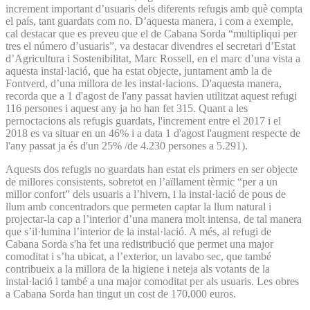
increment important d’usuaris dels diferents refugis amb què compta
el país, tant guardats com no. D’aquesta manera, i com a exemple,
cal destacar que es preveu que el de Cabana Sorda “multipliqui per
tres el número d’usuaris”, va destacar divendres el secretari d’Estat
d’Agricultura i Sostenibilitat, Marc Rossell, en el marc d’una vista a
aquesta instal·lació, que ha estat objecte, juntament amb la de
Fontverd, d’una millora de les instal·lacions. D'aquesta manera,
recorda que a 1 d'agost de l'any passat havien utilitzat aquest refugi
116 persones i aquest any ja ho han fet 315. Quant a les
pernoctacions als refugis guardats, l'increment entre el 2017 i el
2018 es va situar en un 46% i a data 1 d'agost l'augment respecte de
l'any passat ja és d'un 25% /de 4.230 persones a 5.291).
Aquests dos refugis no guardats han estat els primers en ser objecte
de millores consistents, sobretot en l’aïllament tèrmic “per a un
millor confort” dels usuaris a l’hivern, i la instal·lació de pous de
llum amb concentradors que permeten captar la llum natural i
projectar-la cap a l’interior d’una manera molt intensa, de tal manera
que s’il·lumina l’interior de la instal·lació. A més, al refugi de
Cabana Sorda s'ha fet una redistribució que permet una major
comoditat i s’ha ubicat, a l’exterior, un lavabo sec, que també
contribueix a la millora de la higiene i neteja als votants de la
instal·lació i també a una major comoditat per als usuaris. Les obres
a Cabana Sorda han tingut un cost de 170.000 euros.