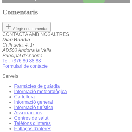
Comentaris
Afegir nou comentari
CONTACTA AMB NOSALTRES
Diari Bondia
Callaueta, 4, 1r
AD500 Andorra la Vella
Principat d'Andorra
Tel. +376 80 88 88
Formulari de contacte
Serveis
Farmàcies de guàrdia
Informació meteorològica
Cartellera
Informació general
Informació turística
Associacions
Centres de salut
Telèfons d'interès
Enllaços d'interés