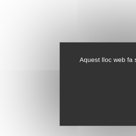
Aquest lloc web fa s