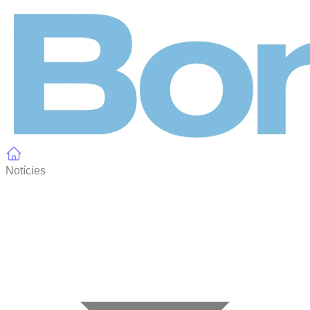
Panell de gestió de galetes
Notícies