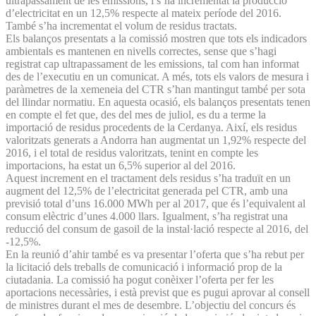
ultrapassament de les emissions, i s’ha incrementat la producció
d’electricitat en un 12,5% respecte al mateix període del 2016.
També s’ha incrementat el volum de residus tractats.
Els balanços presentats a la comissió mostren que tots els indicadors
ambientals es mantenen en nivells correctes, sense que s’hagi
registrat cap ultrapassament de les emissions, tal com han informat
des de l’executiu en un comunicat. A més, tots els valors de mesura i
paràmetres de la xemeneia del CTR s’han mantingut també per sota
del llindar normatiu. En aquesta ocasió, els balanços presentats tenen
en compte el fet que, des del mes de juliol, es du a terme la
importació de residus procedents de la Cerdanya. Així, els residus
valoritzats generats a Andorra han augmentat un 1,92% respecte del
2016, i el total de residus valoritzats, tenint en compte les
importacions, ha estat un 6,5% superior al del 2016.
Aquest increment en el tractament dels residus s’ha traduït en un
augment del 12,5% de l’electricitat generada pel CTR, amb una
previsió total d’uns 16.000 MWh per al 2017, que és l’equivalent al
consum elèctric d’unes 4.000 llars. Igualment, s’ha registrat una
reducció del consum de gasoil de la instal·lació respecte al 2016, del
-12,5%.
En la reunió d’ahir també es va presentar l’oferta que s’ha rebut per
la licitació dels treballs de comunicació i informació prop de la
ciutadania. La comissió ha pogut conèixer l’oferta per fer les
aportacions necessàries, i està previst que es pugui aprovar al consell
de ministres durant el mes de desembre. L’objectiu del concurs és