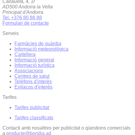
Callaueta, 4, 1r
AD500 Andorra la Vella
Principat d'Andorra
Tel. +376 80 88 88
Formulari de contacte
Serveis
Farmàcies de guàrdia
Informació meteorològica
Cartellera
Informació general
Informació turística
Associacions
Centres de salut
Telèfons d'interès
Enllaços d'interés
Tarifes
Tarifes publicitat
Tarifes classificats
Contacti amb nosaltres per publicitat o qüestions comercials
a
producte@bondia.ad