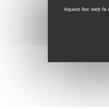
Aquest lloc web fa s