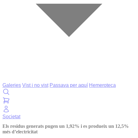
Galeries
Vist i no vist
Passava per aquí
Hemeroteca
Societat
Els residus generats pugen un 1,92% i es produeix un 12,5%
més d’electricitat