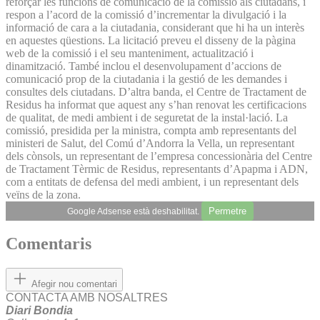
reforçar les funcions de comunicació de la comissió als ciutadans, i
respon a l’acord de la comissió d’incrementar la divulgació i la
informació de cara a la ciutadania, considerant que hi ha un interès
en aquestes qüestions. La licitació preveu el disseny de la pàgina
web de la comissió i el seu manteniment, actualització i
dinamització. També inclou el desenvolupament d’accions de
comunicació prop de la ciutadania i la gestió de les demandes i
consultes dels ciutadans. D’altra banda, el Centre de Tractament de
Residus ha informat que aquest any s’han renovat les certificacions
de qualitat, de medi ambient i de seguretat de la instal·lació. La
comissió, presidida per la ministra, compta amb representants del
ministeri de Salut, del Comú d’Andorra la Vella, un representant
dels cònsols, un representant de l’empresa concessionària del Centre
de Tractament Tèrmic de Residus, representants d’Apapma i ADN,
com a entitats de defensa del medi ambient, i un representant dels
veïns de la zona.
Permetre
Google Adsense està deshabilitat.
Comentaris
Afegir nou comentari
CONTACTA AMB NOSALTRES
Diari Bondia