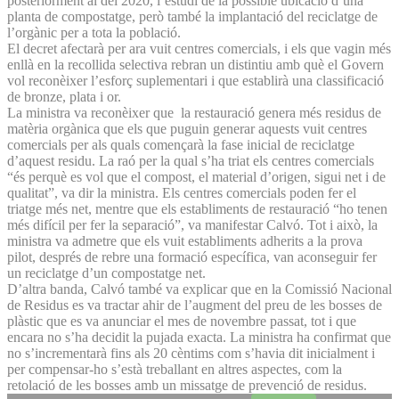
posteriorment al del 2020, l’estudi de la possible ubicació d’una
planta de compostatge, però també la implantació del reciclatge de
l’orgànic per a tota la població.
El decret afectarà per ara vuit centres comercials, i els que vagin més
enllà en la recollida selectiva rebran un distintiu amb què el Govern
vol reconèixer l’esforç suplementari i que establirà una classificació
de bronze, plata i or.
La ministra va reconèixer que la restauració genera més residus de
matèria orgànica que els que puguin generar aquests vuit centres
comercials per als quals començarà la fase inicial de reciclatge
d’aquest residu. La raó per la qual s’ha triat els centres comercials
“és perquè es vol que el compost, el material d’origen, sigui net i de
qualitat”, va dir la ministra. Els centres comercials poden fer el
triatge més net, mentre que els establiments de restauració “ho tenen
més difícil per fer la separació”, va manifestar Calvó. Tot i això, la
ministra va admetre que els vuit establiments adherits a la prova
pilot, després de rebre una formació específica, van aconseguir fer
un reciclatge d’un compostatge net.
D’altra banda, Calvó també va explicar que en la Comissió Nacional
de Residus es va tractar ahir de l’augment del preu de les bosses de
plàstic que es va anunciar el mes de novembre passat, tot i que
encara no s’ha decidit la pujada exacta. La ministra ha confirmat que
no s’incrementarà fins als 20 cèntims com s’havia dit inicialment i
per compensar-ho s’està treballant en altres aspectes, com la
retolació de les bosses amb un missatge de prevenció de residus.