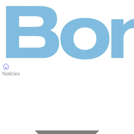
Panell de gestió de galetes
Notícies