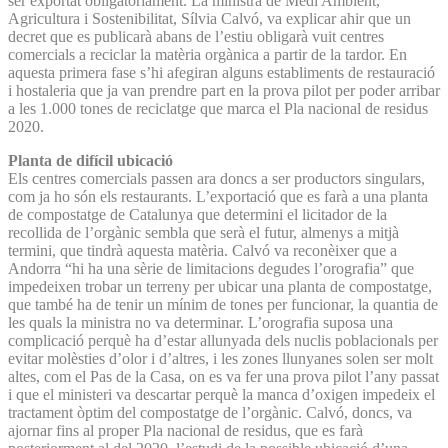
ser exportat obligatòriament. La ministra de Medi Ambient,
Agricultura i Sostenibilitat, Sílvia Calvó, va explicar ahir que un
decret que es publicarà abans de l’estiu obligarà vuit centres
comercials a reciclar la matèria orgànica a partir de la tardor. En
aquesta primera fase s’hi afegiran alguns establiments de restauració
i hostaleria que ja van prendre part en la prova pilot per poder arribar
a les 1.000 tones de reciclatge que marca el Pla nacional de residus
2020.
Planta de difícil ubicació
Els centres comercials passen ara doncs a ser productors singulars,
com ja ho són els restaurants. L’exportació que es farà a una planta
de compostatge de Catalunya que determini el licitador de la
recollida de l’orgànic sembla que serà el futur, almenys a mitjà
termini, que tindrà aquesta matèria. Calvó va reconèixer que a
Andorra “hi ha una sèrie de limitacions degudes l’orografia” que
impedeixen trobar un terreny per ubicar una planta de compostatge,
que també ha de tenir un mínim de tones per funcionar, la quantia de
les quals la ministra no va determinar. L’orografia suposa una
complicació perquè ha d’estar allunyada dels nuclis poblacionals per
evitar molèsties d’olor i d’altres, i les zones llunyanes solen ser molt
altes, com el Pas de la Casa, on es va fer una prova pilot l’any passat
i que el ministeri va descartar perquè la manca d’oxigen impedeix el
tractament òptim del compostatge de l’orgànic. Calvó, doncs, va
ajornar fins al proper Pla nacional de residus, que es farà