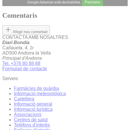
Permetre
Google Adsense està deshabilitat.
Comentaris
Afegir nou comentari
CONTACTA AMB NOSALTRES
Diari Bondia
Callaueta, 4, 1r
AD500 Andorra la Vella
Principat d'Andorra
Tel. +376 80 88 88
Formulari de contacte
Serveis
Farmàcies de guàrdia
Informació meteorològica
Cartellera
Informació general
Informació turística
Associacions
Centres de salut
Telèfons d'interès