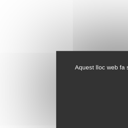
Aquest lloc web fa s