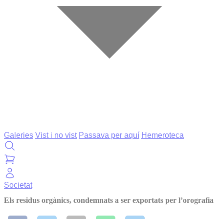
Galeries
Vist i no vist
Passava per aquí
Hemeroteca
Societat
Els residus orgànics, condemnats a ser exportats per l’orografia