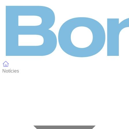
Panell de gestió de galetes
Notícies