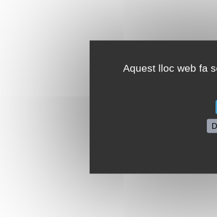
Aquest lloc web fa se
D