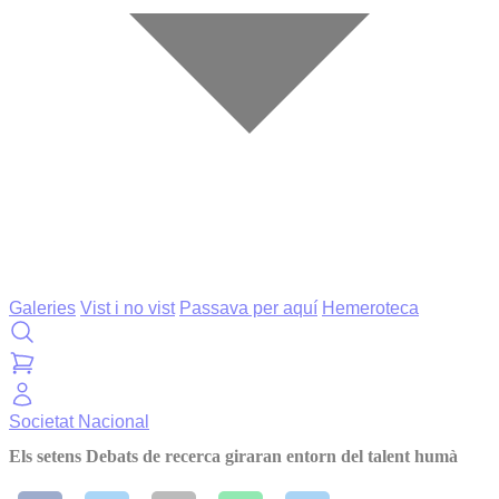
Galeries
Vist i no vist
Passava per aquí
Hemeroteca
Societat
Nacional
Els setens Debats de recerca giraran entorn del talent humà