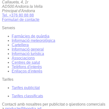
Callaueta, 4, 1r
AD500 Andorra la Vella
Principat d'Andorra
Tel. +376 80 88 88
Formulari de contacte
Serveis
Farmàcies de guàrdia
Informació meteorològica
Cartellera
Informació general
Informació turística
Associacions
Centres de salut
Telèfons d'interès
Enllaços d'interés
Tarifes
Tarifes publicitat
Tarifes classificats
Contacti amb nosaltres per publicitat o qüestions comercials
a
producte@bondia.ad