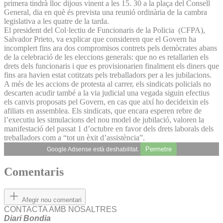
primera tindrà lloc dijous vinent a les 15. 30 a la plaça del Consell
General, dia en què és prevista una reunió ordinària de la cambra
legislativa a les quatre de la tarda.
El president del Col·lectiu de Funcionaris de la Policia (CFPA),
Salvador Prieto, va explicar que consideren que el Govern ha
incomplert fins ara dos compromisos contrets pels demòcrates abans
de la celebració de les eleccions generals: que no es retallarien els
drets dels funcionaris i que es provisionarien finalment els diners que
fins ara havien estat cotitzats pels treballadors per a les jubilacions.
A més de les accions de protesta al carrer, els sindicats policials no
descarten acudir també a la via judicial una vegada siguin efectius
els canvis proposats pel Govern, en cas que així ho decideixin els
afiliats en assemblea. Els sindicats, que encara esperen rebre de
l’executiu les simulacions del nou model de jubilació, valoren la
manifestació del passat 1 d’octubre en favor dels drets laborals dels
treballadors com a “tot un èxit d’assistència”.
Permetre
Google Adsense està deshabilitat.
Comentaris
Afegir nou comentari
CONTACTA AMB NOSALTRES
Diari Bondia