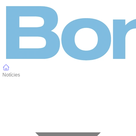
Panell de gestió de galetes
Notícies