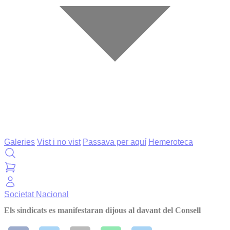
Galeries
Vist i no vist
Passava per aquí
Hemeroteca
Societat
Nacional
Els sindicats es manifestaran dijous al davant del Consell