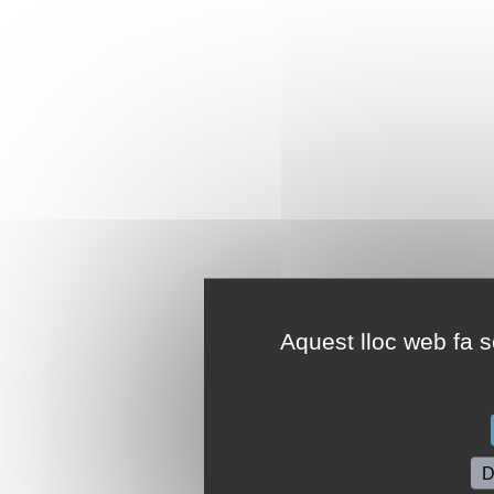
Aquest lloc web fa se
D