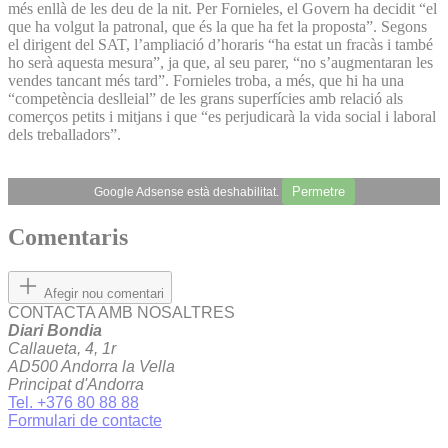
més enllà de les deu de la nit. Per Fornieles, el Govern ha decidit “el
que ha volgut la patronal, que és la que ha fet la proposta”. Segons
el dirigent del SAT, l’ampliació d’horaris “ha estat un fracàs i també
ho serà aquesta mesura”, ja que, al seu parer, “no s’augmentaran les
vendes tancant més tard”. Fornieles troba, a més, que hi ha una
“competència deslleial” de les grans superfícies amb relació als
comerços petits i mitjans i que “es perjudicarà la vida social i laboral
dels treballadors”.
Permetre
Google Adsense està deshabilitat.
Comentaris
Afegir nou comentari
CONTACTA AMB NOSALTRES
Diari Bondia
Callaueta, 4, 1r
AD500 Andorra la Vella
Principat d'Andorra
Tel. +376 80 88 88
Formulari de contacte