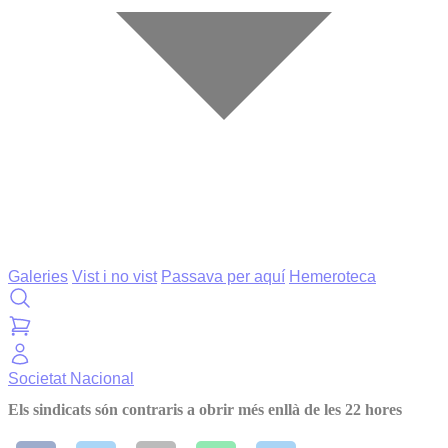
Galeries
Vist i no vist
Passava per aquí
Hemeroteca
Societat
Nacional
Els sindicats són contraris a obrir més enllà de les 22 hores