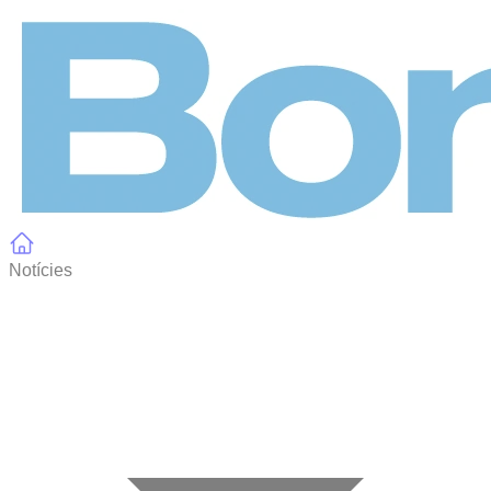
Panell de gestió de galetes
Notícies