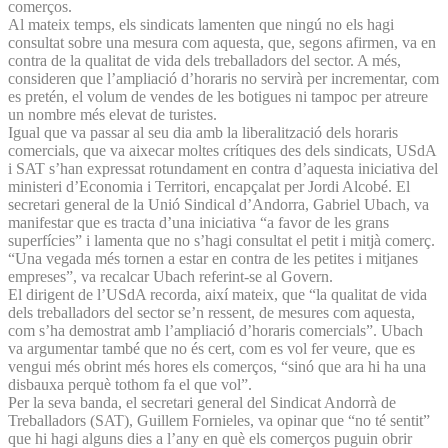
comerços.
Al mateix temps, els sindicats lamenten que ningú no els hagi
consultat sobre una mesura com aquesta, que, segons afirmen, va en
contra de la qualitat de vida dels treballadors del sector. A més,
consideren que l’ampliació d’horaris no servirà per incrementar, com
es pretén, el volum de vendes de les botigues ni tampoc per atreure
un nombre més elevat de turistes.
Igual que va passar al seu dia amb la liberalització dels horaris
comercials, que va aixecar moltes crítiques des dels sindicats, USdA
i SAT s’han expressat rotundament en contra d’aquesta iniciativa del
ministeri d’Economia i Territori, encapçalat per Jordi Alcobé. El
secretari general de la Unió Sindical d’Andorra, Gabriel Ubach, va
manifestar que es tracta d’una iniciativa “a favor de les grans
superfícies” i lamenta que no s’hagi consultat el petit i mitjà comerç.
“Una vegada més tornen a estar en contra de les petites i mitjanes
empreses”, va recalcar Ubach referint-se al Govern.
El dirigent de l’USdA recorda, així mateix, que “la qualitat de vida
dels treballadors del sector se’n ressent, de mesures com aquesta,
com s’ha demostrat amb l’ampliació d’horaris comercials”. Ubach
va argumentar també que no és cert, com es vol fer veure, que es
vengui més obrint més hores els comerços, “sinó que ara hi ha una
disbauxa perquè tothom fa el que vol”.
Per la seva banda, el secretari general del Sindicat Andorrà de
Treballadors (SAT), Guillem Fornieles, va opinar que “no té sentit”
que hi hagi alguns dies a l’any en què els comerços puguin obrir