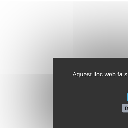
Aquest lloc web fa se
D