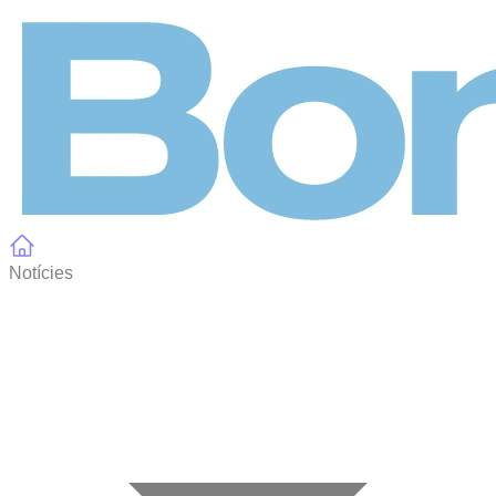
Panell de gestió de galetes
Notícies