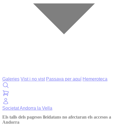
Galeries
Vist i no vist
Passava per aquí
Hemeroteca
Societat
Andorra la Vella
Els talls dels pagesos lleidatans no afectaran els accesos a
Andorra