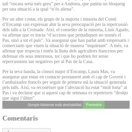
tall “encara seria més greu” per a Andorra, que patiria un bloqueig
per una situació a la qual “n’és aliena”.
Per un altre costat, els grups de la majoria i minoria del Comú
d’Encamp van expressar ahir la seva preocupació per la repercussió
dels talls a la Croisade. Així, el conseller de la minoria, Lluís Agudo,
va afirmar que es tracta “d’accions que perjudiquen no només el
Pas, sinó a tot el país”. Va assegurar que han parlat amb empresaris i
comerciants que viuen la situació de manera “inquietant”. A més, va
afirmar que respecta i entén la lluita dels agricultors francesos per
defensar els seus interessos, tot i que ho podrien fer sense
repercussions tan negatives per al Pas de la Casa.
Per la seva banda, la cònsol major d’Encamp, Laura Mas, va
assegurar que estan en contacte permanent amb el cap de Govern i
l’ambaixador francès per seguir de primera mà la situació generada
pels talls. Així, va reconèixer que l’afectació ha estat “molt forta” al
Pas i va declarar que si aquest cap de setmana es repeteixen “desitjo
que sigui l’últim”.
Permetre
Google Adsense està deshabilitat.
Comentaris