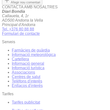
Afegir nou comentari
CONTACTA AMB NOSALTRES
Diari Bondia
Callaueta, 4, 1r
AD500 Andorra la Vella
Principat d'Andorra
Tel. +376 80 88 88
Formulari de contacte
Serveis
Farmàcies de guàrdia
Informació meteorològica
Cartellera
Informació general
Informació turística
Associacions
Centres de salut
Telèfons d'interès
Enllaços d'interés
Tarifes
Tarifes publicitat