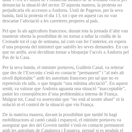
denunciar la situació del sector. D’aquesta manera, la protesta no
perjudicaria els accessos a Andorra. Unió de Pagesos, per la seva
banda, farà la protesta el dia 13, tot i que en aquest cas no van
descartar l’afectació a les carreteres properes al país.
Pel que fa als agricultors francesos, durant tota la jornada d’ahir van
mantenir oberta la possibilitat de no tornar a tallar la cruïlla de la
Croisade tot el cap de setmana, tal com van fer l’anterior, en espera
d’una proposta del ministeri que satisfés les seves demandes. En cas
que no arribi, avui decidiran tornar a bloquejar l’accés a Andorra pel
Pas de la Casa.
Per la seva banda, el ministre portaveu, Guillem Casal, va reiterar
que des de l’Executiu s’està en contacte “permanent” i “al més alt
nivell diplomàtic” amb les autoritats franceses per tal que no es
repeteixin els talls, o que tinguin “una mínima afectació”. En aquest
sentit, va valorar que Andorra aguanta una situació “inacceptable”,
patint les conseqüències d’una problemàtica interna de França.
Malgrat tot, Casal va assenyalar que “no està al nostre abast” ni la
solució ni el control de la situació que viu França.
De la mateixa manera, davant la possibilitat que també hi hagi
mobilitzacions al cantó català i espanyol, el ministre portaveu va
assegurar que des del Govern també s’està en contacte permanent
amb les autoritats de Catalunya i Espanya, perquè si es produís el