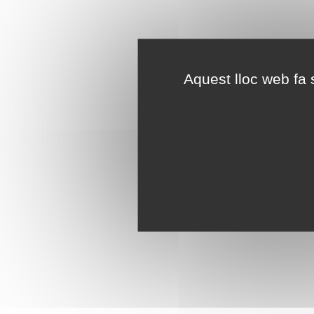
Aquest lloc web fa s