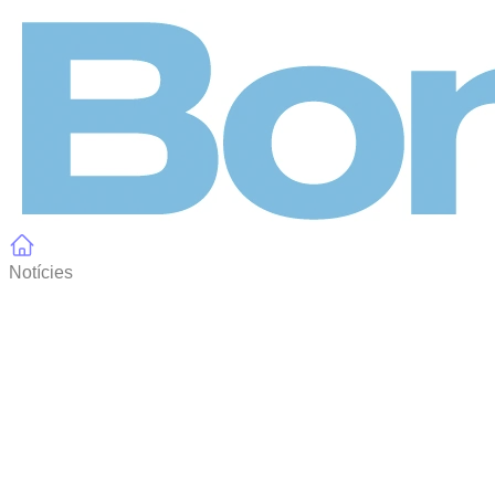
Panell de gestió de galetes
Notícies