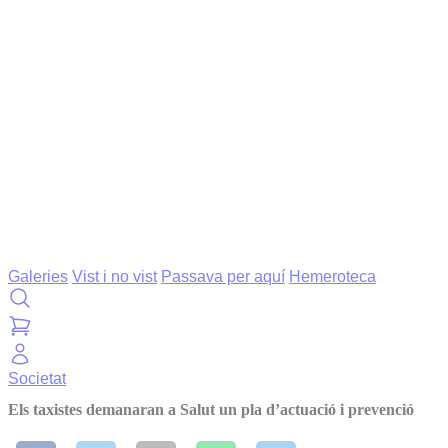
Galeries
Vist i no vist
Passava per aquí
Hemeroteca
Societat
Els taxistes demanaran a Salut un pla d’actuació i prevenció