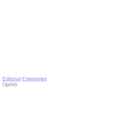
Editorial
Entrevistes
Opinió