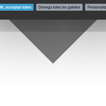
K, acceptar totes
Denega totes les galetes
Personalit