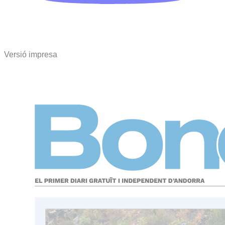
Versió impresa