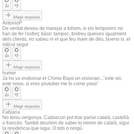
👍
👎
Afegir resposta
AntonioP
De veritat deixeu de marejar a tohom, si els temporers no
han de fer l'esforç bàsic tampoc, tindreu queixes igualment
dels clients, no sabeu ni el que feu mare de déu, bueno si, el
ridícul segur
👍
👎
Afegir resposta
humor
Ja ho va endivinar el Chimo Bayo un visionari..."exte siii,
exte nooo, si eres youtuber me lo como yooo"
👍
👎
Afegir resposta
Fabiana
No teniu vergonya. Cadascun pot triar parlar català, castellà
o francès. També deuríem de saber lo minim de català, sigui
la residencia que sigui. O tots o ningú.