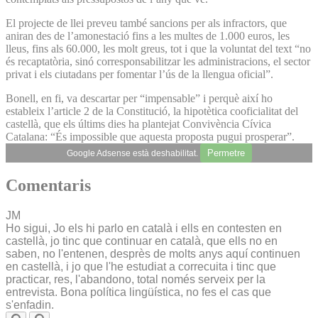
El projecte de llei preveu també sancions per als infractors, que
aniran des de l’amonestació fins a les multes de 1.000 euros, les
lleus, fins als 60.000, les molt greus, tot i que la voluntat del text “no
és recaptatòria, sinó corresponsabilitzar les administracions, el sector
privat i els ciutadans per fomentar l’ús de la llengua oficial”.
Bonell, en fi, va descartar per “impensable” i perquè així ho
estableix l’article 2 de la Constitució, la hipotètica cooficialitat del
castellà, que els últims dies ha plantejat Convivència Cívica
Catalana: “És impossible que aquesta proposta pugui prosperar”.
Permetre
Google Adsense està deshabilitat.
Comentaris
JM
Ho sigui, Jo els hi parlo en català i ells en contesten en
castellà, jo tinc que continuar en català, que ells no en
saben, no l'entenen, desprès de molts anys aquí continuen
en castellà, i jo que l'he estudiat a correcuita i tinc que
practicar, res, l'abandono, total només serveix per la
entrevista. Bona política lingüística, no fes el cas que
s'enfadin.