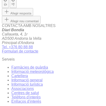
👍
👎
Afegir resposta
Afegir nou comentari
CONTACTA AMB NOSALTRES
Diari Bondia
Callaueta, 4, 1r
AD500 Andorra la Vella
Principat d'Andorra
Tel. +376 80 88 88
Formulari de contacte
Serveis
Farmàcies de guàrdia
Informació meteorològica
Cartellera
Informació general
Informació turística
Associacions
Centres de salut
Telèfons d'interès
Enllaços d'interés