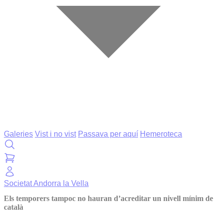
Galeries
Vist i no vist
Passava per aquí
Hemeroteca
Societat
Andorra la Vella
Els temporers tampoc no hauran d’acreditar un nivell mínim de
català