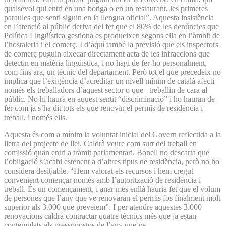
qualsevol qui entri en una botiga o en un restaurant, les primeres
paraules que senti siguin en la llengua oficial”. Aquesta insistència
en l’atenció al públic deriva del fet que el 80% de les denúncies que
Política Lingüística gestiona es produeixen segons ella en l’àmbit de
l’hostaleria i el comerç. I d’aquí també la previsió que els inspectors
de comerç puguin aixecar directament acta de les infraccions que
detectin en matèria lingüística, i no hagi de fer-ho personalment,
com fins ara, un tècnic del departament. Però tot el que precedeix no
implica que l’exigència d’acreditar un nivell mínim de català afecti
només els treballadors d’aquest sector o que treballin de cara al
públic. No hi haurà en aquest sentit “discriminació” i ho hauran de
fer com ja s’ha dit tots els que renovin el permís de residència i
treball, i només ells.
Aquesta és com a mínim la voluntat inicial del Govern reflectida a la
lletra del projecte de llei. Caldrà veure com surt del treball en
comissió quan entri a tràmit parlamentari. Bonell no descarta que
l’obligació s’acabi estenent a d’altres tipus de residència, però no ho
considera desitjable. “Hem valorat els recursos i hem cregut
convenient començar només amb l’autorització de residència i
treball. És un començament, i anar més enllà hauria fet que el volum
de persones que l’any que ve renovaran el permís fos finalment molt
superior als 3.000 que preveiem”. I per atendre aquestes 3.000
renovacions caldrà contractar quatre tècnics més que ja estan
contemplats als pressupostos de l’any que ve.