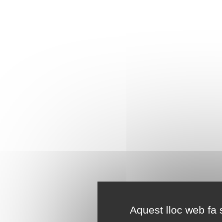
Aquest lloc web fa s