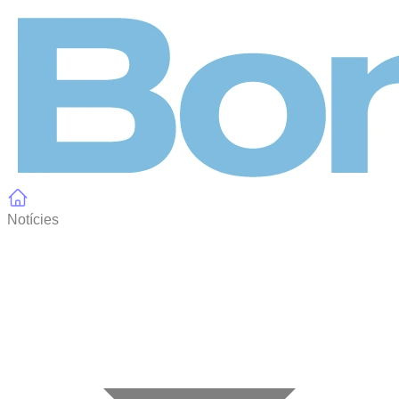
Panell de gestió de galetes
Notícies