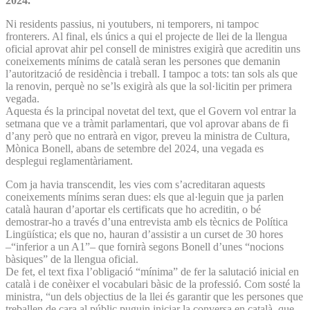
2024.
Ni residents passius, ni youtubers, ni temporers, ni tampoc
fronterers. Al final, els únics a qui el projecte de llei de la llengua
oficial aprovat ahir pel consell de ministres exigirà que acreditin uns
coneixements mínims de català seran les persones que demanin
l’autorització de residència i treball. I tampoc a tots: tan sols als que
la renovin, perquè no se’ls exigirà als que la sol·licitin per primera
vegada.
Aquesta és la principal novetat del text, que el Govern vol entrar la
setmana que ve a tràmit parlamentari, que vol aprovar abans de fi
d’any però que no entrarà en vigor, preveu la ministra de Cultura,
Mònica Bonell, abans de setembre del 2024, una vegada es
desplegui reglamentàriament.
Com ja havia transcendit, les vies com s’acreditaran aquests
coneixements mínims seran dues: els que al·leguin que ja parlen
català hauran d’aportar els certificats que ho acreditin, o bé
demostrar-ho a través d’una entrevista amb els tècnics de Política
Lingüística; els que no, hauran d’assistir a un curset de 30 hores
–“inferior a un A1”– que fornirà segons Bonell d’unes “nocions
bàsiques” de la llengua oficial.
De fet, el text fixa l’obligació “mínima” de fer la salutació inicial en
català i de conèixer el vocabulari bàsic de la professió. Com sosté la
ministra, “un dels objectius de la llei és garantir que les persones que
treballen de cara al públic puguin iniciar la conversa en català, que