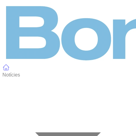
Panell de gestió de galetes
Notícies