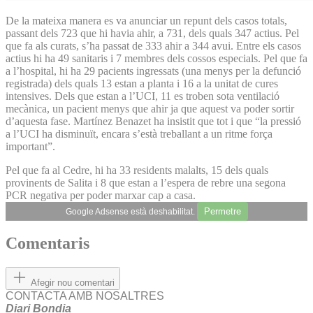
De la mateixa manera es va anunciar un repunt dels casos totals,
passant dels 723 que hi havia ahir, a 731, dels quals 347 actius. Pel
que fa als curats, s’ha passat de 333 ahir a 344 avui. Entre els casos
actius hi ha 49 sanitaris i 7 membres dels cossos especials. Pel que fa
a l’hospital, hi ha 29 pacients ingressats (una menys per la defunció
registrada) dels quals 13 estan a planta i 16 a la unitat de cures
intensives. Dels que estan a l’UCI, 11 es troben sota ventilació
mecànica, un pacient menys que ahir ja que aquest va poder sortir
d’aquesta fase. Martínez Benazet ha insistit que tot i que “la pressió
a l’UCI ha disminuït, encara s’està treballant a un ritme força
important”.
Pel que fa al Cedre, hi ha 33 residents malalts, 15 dels quals
provinents de Salita i 8 que estan a l’espera de rebre una segona
PCR negativa per poder marxar cap a casa.
Permetre
Google Adsense està deshabilitat.
Comentaris
Afegir nou comentari
CONTACTA AMB NOSALTRES
Diari Bondia