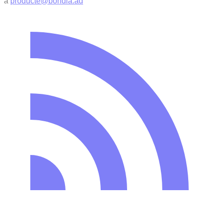
a
producte@bondia.ad