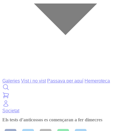
Galeries
Vist i no vist
Passava per aquí
Hemeroteca
Societat
Els tests d’anticossos es començaran a fer dimecres