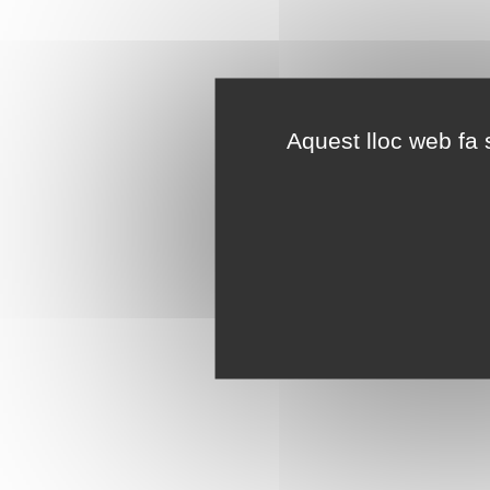
Aquest lloc web fa s