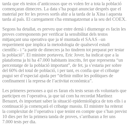
tarda que els testos d’anticossos que es volen fer a tota la població
començaran dimecres. La data s’ha pogut anunciar després que el
material per fer les proves sortís ahir a la tarda de la Xina i aquesta
tarda al país. El carregament s'ha emmagatzemat a la seu del COEX.
Segons ha detallat, es preveu que entre demà i diumenge es facin les
proves corresponents per verificar la sensibilitat dels testos
mitjançant una operativa que ja té muntada el SAAS –un
requeriment que implica la metodologia de qualsevol estudi
científic– i “a partir de dimecres ja ho tindrem tot preparat per testar
la població”. El ministre portaveu, Eric Jover, ha indicat que a la
plataforma ja hi ha 47.000 habitants inscrits, fet que representa “un
percentatge de la població important”, de fet, ja s’estaria per sobre
del 60% del total de població, i per tant, es confia que el cribatge
pugui ser d’especial ajuda per “definir millor les polítiques de
confinament i la represa de l’activitat econòmica”.
Les primeres persones a qui es faran els tests seran els voluntaris que
participen en l’operativa, ja que tal com ha recordat Martínez
Benazet, és important saber la situació epidemiològica de tots ells i a
continuació ja començarà el cribatge massiu. El ministre ha reiterat
la complexitat de l’operativa i que tenint en compte que s’han previst
10 dies per fer la primera tanda de proves, s’arribaran a fer uns
7.000 tests per dia.