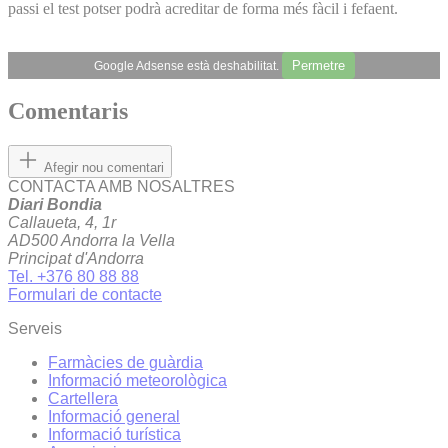
passi el test potser podrà acreditar de forma més fàcil i fefaent.
Permetre
Google Adsense està deshabilitat.
Comentaris
Afegir nou comentari
CONTACTA AMB NOSALTRES
Diari Bondia
Callaueta, 4, 1r
AD500 Andorra la Vella
Principat d'Andorra
Tel. +376 80 88 88
Formulari de contacte
Serveis
Farmàcies de guàrdia
Informació meteorològica
Cartellera
Informació general
Informació turística