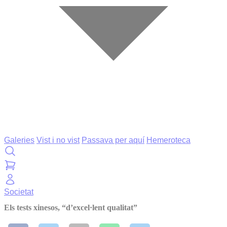
Galeries
Vist i no vist
Passava per aquí
Hemeroteca
Societat
Els tests xinesos, “d’excel·lent qualitat”