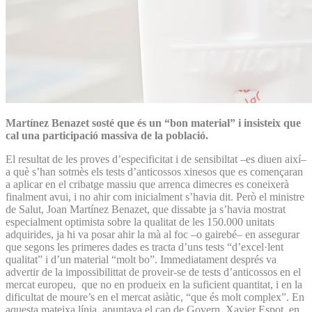
Martínez Benazet sosté que és un “bon material” i insisteix que
cal una participació massiva de la població.
El resultat de les proves d’especificitat i de sensibiltat –es diuen així–
a què s’han sotmès els tests d’anticossos xinesos que es començaran
a aplicar en el cribatge massiu que arrenca dimecres es coneixerà
finalment avui, i no ahir com inicialment s’havia dit. Però el ministre
de Salut, Joan Martínez Benazet, que dissabte ja s’havia mostrat
especialment optimista sobre la qualitat de les 150.000 unitats
adquirides, ja hi va posar ahir la mà al foc –o gairebé– en assegurar
que segons les primeres dades es tracta d’uns tests “d’excel·lent
qualitat” i d’un material “molt bo”. Immediatament després va
advertir de la impossibilittat de proveir-se de tests d’anticossos en el
mercat europeu, que no en produeix en la suficient quantitat, i en la
dificultat de moure’s en el mercat asiàtic, “que és molt complex”. En
aquesta mateixa línia apuntava el cap de Govern, Xavier Espot, en