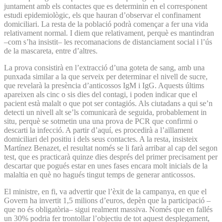
juntament amb els contactes que es determinin en el corresponent
estudi epidemiològic, els que hauran d’observar el confinament
domiciliari. La resta de la població podrà començar a fer una vida
relativament normal. I diem que relativament, perquè es mantindran
–com s’ha insistit– les recomanacions de distanciament social i l’ús
de la mascareta, entre d’altres.
La prova consistirà en l’extracció d’una goteta de sang, amb una
punxada similar a la que serveix per determinar el nivell de sucre,
que revelarà la presència d’anticossos IgM i IgG. Aquests últims
apareixen als cinc o sis dies del contagi, i poden indicar que el
pacient està malalt o que pot ser contagiós. Als ciutadans a qui se’n
detecti un nivell alt se’ls comunicarà de seguida, probablement in
situ, perquè se sotmetin una una prova de PCR que confirmi o
descarti la infecció. A partir d’aquí, es procedirà a l’aïllament
domiciliari del positiu i dels seus contactes. A la resta, insisteix
Martínez Benazet, el resultat només se li farà arribar al cap del segon
test, que es practicarà quinze dies després del primer precisament per
descartar que pogués estar en unes fases encara molt inicials de la
malaltia en què no hagués tingut temps de generar anticossos.
El ministre, en fi, va advertir que l’èxit de la campanya, en que el
Govern ha invertit 1,5 milions d’euros, depèn que la participació –
que no és obligatòria– sigui realment massiva. Només que en fallés
un 30% podria fer trontollar l’objectiu de tot aquest desplegament,