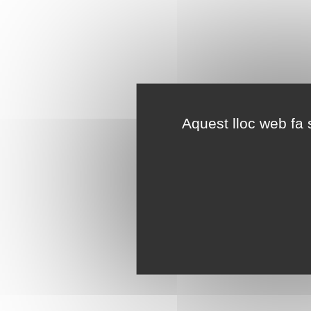
Aquest lloc web fa s