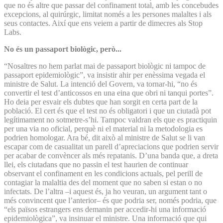
que no és altre que passar del confinament total, amb les concebudes
excepcions, al quirúrgic, limitat només a les persones malaltes i als
seus contactes. Així que ens veiem a partir de dimecres als Stop
Labs.
No és un passaport biològic, però...
“Nosaltres no hem parlat mai de passaport biològic ni tampoc de
passaport epidemiològic”, va insistir ahir per enèssima vegada el
ministre de Salut. La intenció del Govern, va tornar-hi, “no és
convertir el test d’anticossos en una eina que obri ni tanqui portes”.
Ho deia per esvair els dubtes que han sorgit en certa part de la
població. El cert és que el test no és obligatori i que un ciutadà pot
legítimament no sotmetre-s’hi. Tampoc valdran els que es practiquin
per una via no oficial, perquè ni el material ni la metodologia es
podrien homologar. Ara bé, dit això al ministre de Salut se li van
escapar com de casualitat un parell d’apreciacions que podrien servir
per acabar de convèncer als més repatanis. D’una banda que, a dreta
llei, els ciutadans que no passin el test haurien de continuar
observant el confinament en les condicions actuals, pel perill de
contagiar la malaltia des del moment que no saben si estan o no
infectats. De l’altra –i aquest és, ja ho veuran, un argument tant o
més convincent que l’anterior– és que podria ser, només podria, que
“els països estrangers ens demanin per accedir-hi una informació
epidemiològica”, va insinuar el ministre. Una informació que qui