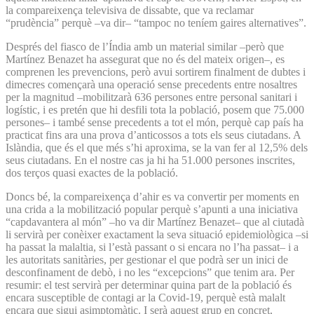
la compareixença televisiva de dissabte, que va reclamar
“prudència” perquè –va dir– “tampoc no teníem gaires alternatives”.
Després del fiasco de l’Índia amb un material similar –però que
Martínez Benazet ha assegurat que no és del mateix origen–, es
comprenen les prevencions, però avui sortirem finalment de dubtes i
dimecres començarà una operació sense precedents entre nosaltres
per la magnitud –mobilitzarà 636 persones entre personal sanitari i
logístic, i es pretén que hi desfili tota la població, posem que 75.000
persones– i també sense precedents a tot el món, perquè cap país ha
practicat fins ara una prova d’anticossos a tots els seus ciutadans. A
Islàndia, que és el que més s’hi aproxima, se la van fer al 12,5% dels
seus ciutadans. En el nostre cas ja hi ha 51.000 persones inscrites,
dos terços quasi exactes de la població.
Doncs bé, la compareixença d’ahir es va convertir per moments en
una crida a la mobilització popular perquè s’apunti a una iniciativa
“capdavantera al món” –ho va dir Martínez Benazet– que al ciutadà
li servirà per conèixer exactament la seva situació epidemiològica –si
ha passat la malaltia, si l’està passant o si encara no l’ha passat– i a
les autoritats sanitàries, per gestionar el que podrà ser un inici de
desconfinament de debò, i no les “excepcions” que tenim ara. Per
resumir: el test servirà per determinar quina part de la població és
encara susceptible de contagi ar la Covid-19, perquè està malalt
encara que sigui asimptomàtic. I serà aquest grup en concret,