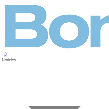
Panell de gestió de galetes
Notícies