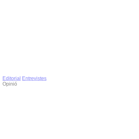
Editorial
Entrevistes
Opinió