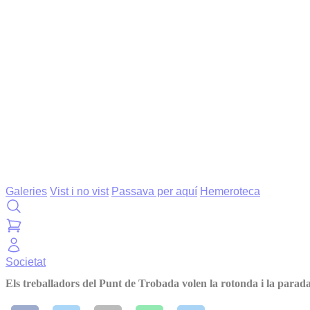
Galeries
Vist i no vist
Passava per aquí
Hemeroteca
Societat
Els treballadors del Punt de Trobada volen la rotonda i la parad