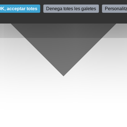
K, acceptar totes
Denega totes les galetes
Personalit