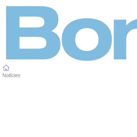
Panell de gestió de galetes
Notícies