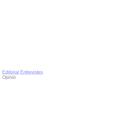
Editorial
Entrevistes
Opinió