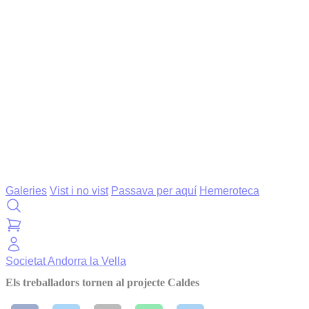
Galeries
Vist i no vist
Passava per aquí
Hemeroteca
Societat
Andorra la Vella
Els treballadors tornen al projecte Caldes