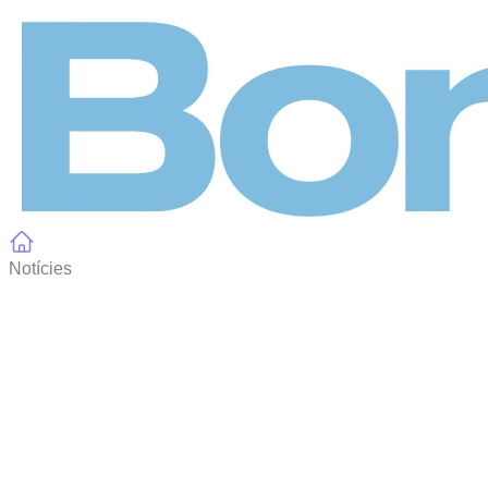
Panell de gestió de galetes
Notícies