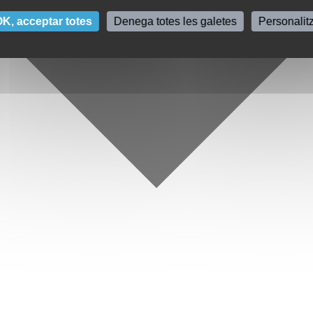
K, acceptar totes
Denega totes les galetes
Personalit