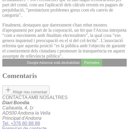
part del comú, com ara l'aplicació dels càlculs erronis en pagues de
prejubilació, "persisteixen problemes greus com els canvis de
categoria".
Finalment, destaquen que darrerament s'han rebut mostres
d'apropament per part de la corporació, un fet que l'Atcosa interpreta
"com a moviments amb finalitats electoralistes", la qual cosa "ens
genera inquietud i preocupació en el si del col·lectiu". L'associació
referma que aquesta posició "es fa pública amb l'objectiu de garantir
el coneixement dels ciutadans i promoure la transparència en aquest
assumpte de rellevància pública".
Permetre
Google Adsense està deshabilitat.
Comentaris
Afegir nou comentari
CONTACTA AMB NOSALTRES
Diari Bondia
Callaueta, 4, 1r
AD500 Andorra la Vella
Principat d'Andorra
Tel. +376 80 88 88
Formulari de contacte