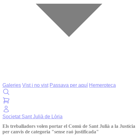
Galeries
Vist i no vist
Passava per aquí
Hemeroteca
Societat
Sant Julià de Lòria
Els treballadors volen portar el Comú de Sant Julià a la Justícia
per canvis de categoria "sense raó justificada"