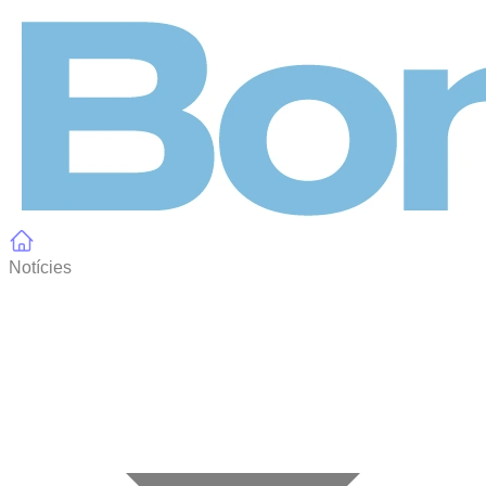
Panell de gestió de galetes
Notícies