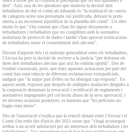
dutes a terme per la corporació parroquial que no són ajustades a
dret". Així, una de les qüestions que motiven la decisió dels
treballadors de dur el comú als tribunals és "la realització de canvis
de categoria sense una presumpta raó justificada, deixant la porta
oberta a un increment injustificat de la plantilla del comú". Un altre
motiu és que "s'ha constat que s'han fet signar documents a
treballadores i treballadors que no complirien amb la normativa
andorrana de protecció de dades i també s'han aprovat reubicacions
de treballadors sense el consentiment dels afectats".
Davant d'aquests fets i el malestar generalitzat entre els treballadors,
l'Atcosa ha pres la decisió de recórrer a la justícia "per defensar els
drets dels treballadors afectats que així ho estimin oportú". Des de
l'entitat s'assenyala, però, que totes aquestes actuacions per part del
comú han estat objecte de diferents reclamacions extrajudicials,
malgrat que "la major part d'elles no ha obtingut cap resposta". En
aquest sentit, exposen que després de múltiples instàncies dirigides a
la corporació demanant la revocació i rectificació de reglaments i
normatives impugnades pel col·lectiu abans de la seva aprovació, i
en diverses ocasions posteriors, es lamenta que "les peticions no
hagin estat ateses".
Des de l'associació s'explica que la relació distant entre l'Atcosa i el
Comú s'ha estès des d'inicis del 2021 sense que "s'hagi aconseguit
arribar a un acord satisfactori per als interessos dels treballadors i les
treballadores". Tot i reconèixer que hi han hagut rectificacions per