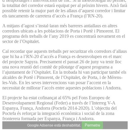
d’heliportatges i intervencions de risc. Si la meteorologia ho permet,
la totalitat del corredor estarà equipat per al pròxim hivern. Això farà
possible retenir la major part de les allaus d’aquest corredor i limitar
els tancaments de carretera d’accés a França (l’RN-20).
A mitjans d’agost s’instal·laran més barreres antiallaus en altres
corredors ubicats a les poblacions de Porta i Portè i Pimorent. El
programa dels treballs de l’any 2019 es concentrarà novament en el
sector de l’Ospitalet.
Cal recordar que aquests treballs per securitzar els corredors d’allaus
que hi ha a l’RN-20 d’accés a França es desenvolupen en el marc
del projecte Sapyra. Precisament el passat 26 de juny va tenir lloc
una nova reunió del comitè de pilotatge d’aquest programa a
l’ajuntament de l’Ospitalet. En la trobada hi van participar també els
alcaldes de Portè i Pimorent, de l’Ospitalet, de Porta, i de Mérens-
les-Vals. En les seves intervencions van posar l’accent en la
necessitat de millorar l’accés entre aquestes poblacions i Andorra.
El projecte ha estat cofinançat al 65% pel Fons Europeu de
Desenvolupament Regional (Feder) a través de l’Interreg V-A
Espanya, França, Andorra (Poctefa 2014-2020). L’objectiu del
Poctefa és reforçar la integració econòmica i social de la zona
fronterera formada per Espanya, França i Andorra.
Permetre
Google Adsense està deshabilitat.