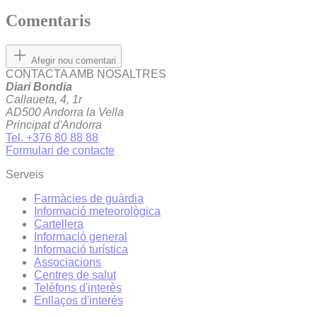
Comentaris
Afegir nou comentari
CONTACTA AMB NOSALTRES
Diari Bondia
Callaueta, 4, 1r
AD500 Andorra la Vella
Principat d'Andorra
Tel. +376 80 88 88
Formulari de contacte
Serveis
Farmàcies de guàrdia
Informació meteorològica
Cartellera
Informació general
Informació turística
Associacions
Centres de salut
Telèfons d'interès
Enllaços d'interés