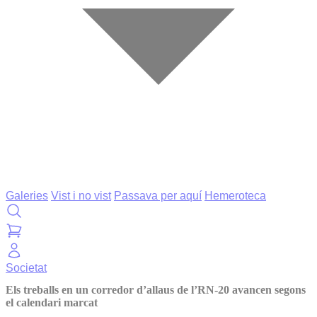
Galeries
Vist i no vist
Passava per aquí
Hemeroteca
Societat
Els treballs en un corredor d’allaus de l’RN-20 avancen segons
el calendari marcat