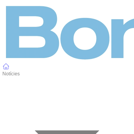
Panell de gestió de galetes
Notícies