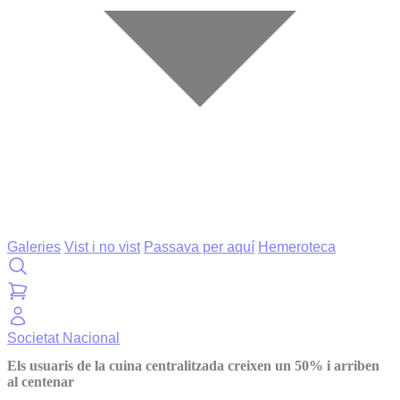
Galeries
Vist i no vist
Passava per aquí
Hemeroteca
Societat
Nacional
Els usuaris de la cuina centralitzada creixen un 50% i arriben
al centenar