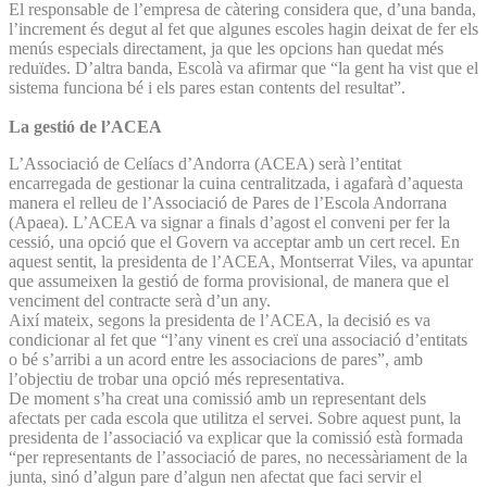
El responsable de l’empresa de càtering considera que, d’una banda,
l’increment és degut al fet que algunes escoles hagin deixat de fer els
menús especials directament, ja que les opcions han quedat més
reduïdes. D’altra banda, Escolà va afirmar que “la gent ha vist que el
sistema funciona bé i els pares estan contents del resultat”.
La gestió de l’ACEA
L’Associació de Celíacs d’An­dorra (ACEA) serà l’entitat
encarregada de gestionar la cuina centralitzada, i agafarà d’aquesta
manera el relleu de l’Associació de Pares de l’Escola Andorrana
(Apaea). L’ACEA va signar a finals d’agost el conveni per fer la
cessió, una opció que el Govern va acceptar amb un cert recel. En
aquest sentit, la presidenta de l’ACEA, Montserrat Viles, va apuntar
que assumeixen la gestió de forma provisional, de manera que el
venciment del contracte serà d’un any.
Així mateix, segons la presidenta de l’ACEA, la decisió es va
condicionar al fet que “l’any vinent es creï una associació d’entitats
o bé s’arribi a un acord entre les associacions de pares”, amb
l’objectiu de trobar una opció més representativa.
De moment s’ha creat una comissió amb un representant dels
afectats per cada escola que utilitza el servei. Sobre aquest punt, la
presidenta de l’associació va explicar que la comissió està formada
“per representants de l’associació de pares, no necessàriament de la
junta, sinó d’algun pare d’algun nen afectat que faci servir el