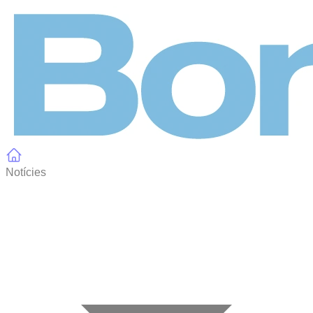
Panell de gestió de galetes
Notícies