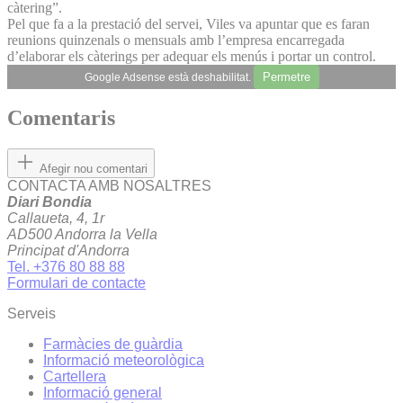
càtering”.
Pel que fa a la prestació del servei, Viles va apuntar que es faran
reunions quinzenals o mensuals amb l’empresa encarregada
d’elaborar els càterings per adequar els menús i portar un control.
Permetre
Google Adsense està deshabilitat.
Comentaris
Afegir nou comentari
CONTACTA AMB NOSALTRES
Diari Bondia
Callaueta, 4, 1r
AD500 Andorra la Vella
Principat d'Andorra
Tel. +376 80 88 88
Formulari de contacte
Serveis
Farmàcies de guàrdia
Informació meteorològica
Cartellera
Informació general