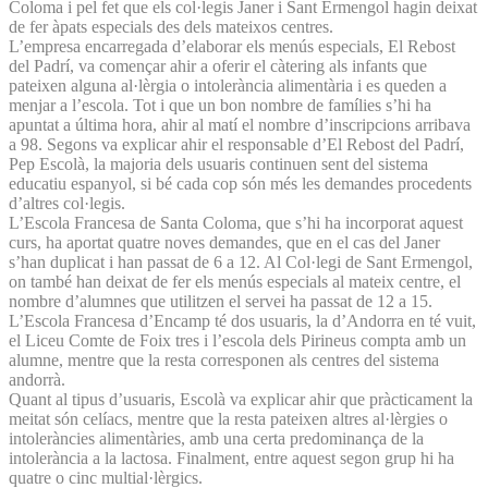
Coloma i pel fet que els col·legis Janer i Sant Ermengol hagin deixat
de fer àpats especials des dels mateixos centres.
L’empresa encarregada d’elaborar els menús especials, El Rebost
del Padrí, va començar ahir a oferir el càtering als infants que
pateixen alguna al·lèrgia o intolerància alimentària i es queden a
menjar a l’escola. Tot i que un bon nombre de famílies s’hi ha
apuntat a última hora, ahir al matí el nombre d’inscripcions arribava
a 98. Segons va explicar ahir el responsable d’El Rebost del Padrí,
Pep Escolà, la majoria dels usuaris continuen sent del sistema
educatiu espanyol, si bé cada cop són més les demandes procedents
d’altres col·legis.
L’Escola Francesa de Santa Coloma, que s’hi ha incorporat aquest
curs, ha aportat quatre noves demandes, que en el cas del Janer
s’han duplicat i han passat de 6 a 12. Al Col·legi de Sant Ermengol,
on també han deixat de fer els menús especials al mateix centre, el
nombre d’alumnes que utilitzen el servei ha passat de 12 a 15.
L’Escola Francesa d’Encamp té dos usuaris, la d’Andorra en té vuit,
el Liceu Comte de Foix tres i l’escola dels Pirineus compta amb un
alumne, mentre que la resta corresponen als centres del sistema
andorrà.
Quant al tipus d’usuaris, Escolà va explicar ahir que pràcticament la
meitat són celíacs, mentre que la resta pateixen altres al·lèrgies o
intoleràncies alimentàries, amb una certa predominança de la
intolerància a la lactosa. Finalment, entre aquest segon grup hi ha
quatre o cinc multial·lèrgics.