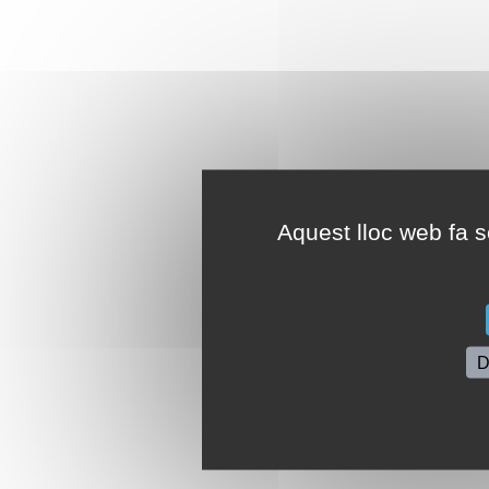
Aquest lloc web fa se
D