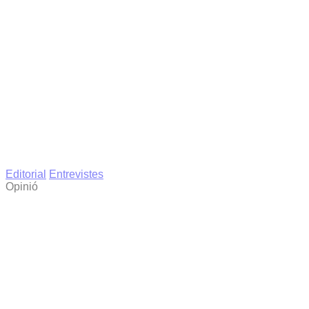
Editorial
Entrevistes
Opinió