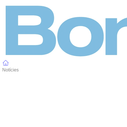
Panell de gestió de galetes
Notícies