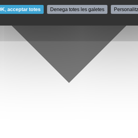
K, acceptar totes
Denega totes les galetes
Personalit