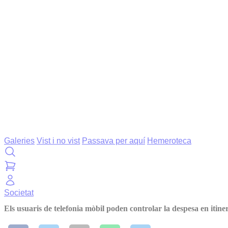
Galeries
Vist i no vist
Passava per aquí
Hemeroteca
Societat
Els usuaris de telefonia mòbil poden controlar la despesa en itine