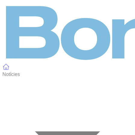
Panell de gestió de galetes
Notícies