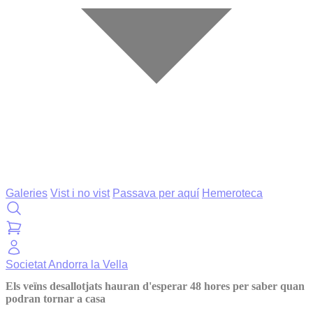
Galeries
Vist i no vist
Passava per aquí
Hemeroteca
Societat
Andorra la Vella
Els veïns desallotjats hauran d'esperar 48 hores per saber quan
podran tornar a casa