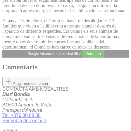
per acabar de fer el seguiment dels aparells de control abans de
prendre la decisió definitiva. Tot i això, i segons ha informat la
corporació aquest matí, les mesures d'estabilització estan funcionant.
El passat 16 de febrer, el Comú va haver de desallotjar les 13
famílies que viuen a l'edifici com a mesura cautelar després de
l'aparició de diferents esquerdes. Els veïns i els seus animals de
companyia van ser traslladats a diferents hotels de la parròquia i,
mentre no es determinin les causes i responsabilitats del
deteriorament, el Comú es farà càrrec de totes les despeses.
Permetre
Google Adsense està deshabilitat.
Comentaris
Afegir nou comentari
CONTACTA AMB NOSALTRES
Diari Bondia
Callaueta, 4, 1r
AD500 Andorra la Vella
Principat d'Andorra
Tel. +376 80 88 88
Formulari de contacte
Serveis