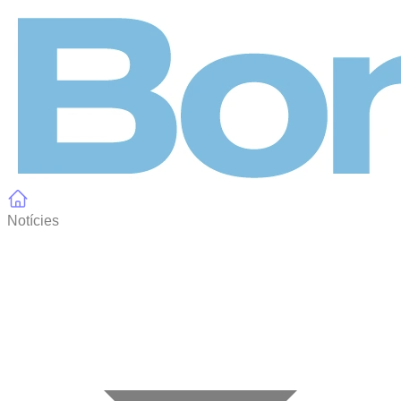
Panell de gestió de galetes
Notícies