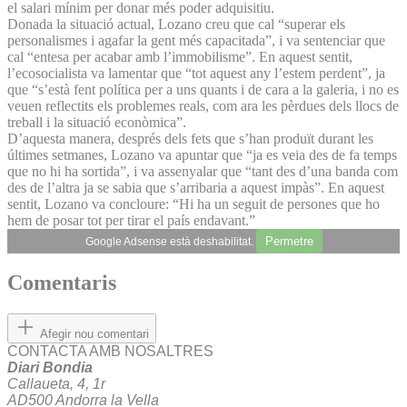
el salari mínim per donar més poder adquisitiu.
Donada la situació actual, Lozano creu que cal “superar els
personalismes i agafar la gent més capacitada”, i va sentenciar que
cal “entesa per acabar amb l’immobilisme”. En aquest sentit,
l’ecosocialista va lamentar que “tot aquest any l’estem perdent”, ja
que “s’està fent política per a uns quants i de cara a la galeria, i no es
veuen reflectits els problemes reals, com ara les pèrdues dels llocs de
treball i la situació econòmica”.
D’aquesta manera, després dels fets que s’han produït durant les
últimes setmanes, Lozano va apuntar que “ja es veia des de fa temps
que no hi ha sortida”, i va assenyalar que “tant des d’una banda com
des de l’altra ja se sabia que s’arribaria a aquest impàs”. En aquest
sentit, Lozano va concloure: “Hi ha un seguit de persones que ho
hem de posar tot per tirar el país endavant.”
Permetre
Google Adsense està deshabilitat.
Comentaris
Afegir nou comentari
CONTACTA AMB NOSALTRES
Diari Bondia
Callaueta, 4, 1r
AD500 Andorra la Vella