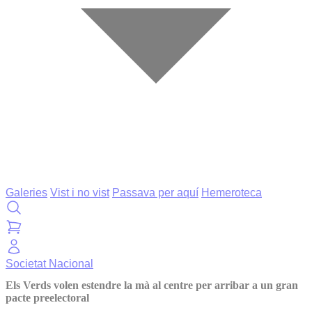
Galeries
Vist i no vist
Passava per aquí
Hemeroteca
Societat
Nacional
Els Verds volen estendre la mà al centre per arribar a un gran
pacte preelectoral