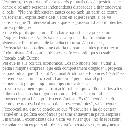
l’esquerra, “es podria arribar a acords puntuals des de posicions de
centre o bé amb persones independents disposades a tirar endavant
el país”. “No ens diferencien tantes coses amb un partit de centre”,
va sostenir l’expresidenta dels Verds en aquest sentit, si bé va
constatar que “l’interessant seria que ens poséssim d’acord totes les
forces polítiques”.
Entre els punts que hauria d’incloure aquest pacte preelectoral,
l’expresidenta dels Verds va destacar que caldria fomentar un
sistema de finançament de la petita empresa. Així mateix,
l’ecosocialista considera que caldria marcar les línies per redreçar
l’administració d’acord amb totes les forces polítiques i establir
l’encaix amb Europa.
Pel que fa a la política econòmica, Lozano aposta per “ajudar la
petita i mitjana empresa, que està completament ofegada” i proposa
la possibilitat que l’Institut Nacional Andorrà de Finances (INAF) es
converteixi en un banc central andorrà “per ajudar el petit
comerciant, perquè tingui una injecció de diners”.
Lozano va admetre que la formació política que va liderar fins a les
últimes eleccions ha tingut “sempre el defecte” de no saber
transmetre prou bé la política econòmica. “Es té la tendència de
veure que només la dreta sap de temes econòmics”, va lamentar
l’ecosocialista, que va concloure que “l’esquerra s’ha de centrar
també en la política econòmica per tirar endavant la petita empresa”.
Finalment, l’excandidata dels Verds va avisar que “no és rebaixant
els salaris com es pot sortir de la crisi”, i va advocar per augmentar