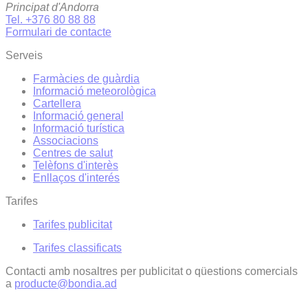
Principat d'Andorra
Tel. +376 80 88 88
Formulari de contacte
Serveis
Farmàcies de guàrdia
Informació meteorològica
Cartellera
Informació general
Informació turística
Associacions
Centres de salut
Telèfons d'interès
Enllaços d'interés
Tarifes
Tarifes publicitat
Tarifes classificats
Contacti amb nosaltres per publicitat o qüestions comercials
a
producte@bondia.ad