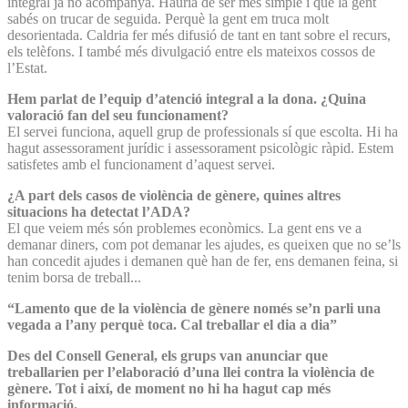
integral ja no acompanya. Hauria de ser més simple i que la gent
sabés on trucar de seguida. Perquè la gent em truca molt
desorientada. Caldria fer més difusió de tant en tant sobre el recurs,
els telèfons. I també més divulgació entre els mateixos cossos de
l’Estat.
Hem parlat de l’equip d’a­tenció integral a la dona. ¿Quina
valoració fan del seu funcionament?
El servei funciona, aquell grup de professionals sí que escolta. Hi ha
hagut assessorament jurídic i assessorament psicològic ràpid. Estem
satisfetes amb el funcionament d’aquest servei.
¿A part dels casos de violència de gènere, quines altres
situacions ha detectat l’ADA?
El que veiem més són problemes econòmics. La gent ens ve a
demanar diners, com pot demanar les ajudes, es queixen que no se’ls
han concedit ajudes i demanen què han de fer, ens demanen feina, si
tenim borsa de treball...
“Lamento que de la violència de gènere només se’n parli una
vegada a l’any perquè toca. Cal treballar el dia a dia”
Des del Consell General, els grups van anunciar que
treballarien per l’elaboració d’una llei contra la violència de
gènere. Tot i així, de moment no hi ha hagut cap més
informació.