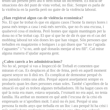
tenim tan present però ara n’hem notat un increment. Es tracta de
situacions des del punt de vista verbal, no físic. Sempre es parla de
la violència en la parella però no gaire de la violència laboral.
¿Han registrat algun cas de violència econòmica?
No. El que he trobat és que en alguns casos l’home fa menys hores i
passa més temps a casa i està més nerviós, que no és una excusa, i
qualsevol cosa el molesta. Però homes que siguin mantinguts per la
dona no n’he trobat cap. El que sí que he de dir és que en el cas del
mobbing laboral tot són dones les que han vingut. Són persones que
treballen en magatzems o botigues i a qui diuen que “si no t’agrada
t’aguantes” i “si no, amb què donaràs menjar al teu fill”. Cal mirar
alguna manera d’ajudar aquesta gent.
¿Calen canvis a les administracions?
No ho sé, perquè si vas a Inspecció de Treball et comenten que
miraran el cas. Es desplacen al lloc de feina, però en aquell moment
aquest senyor no li dirà res. És complicat de demostrar perquè és
una paraula contra una altra. Perquè aquest assetjament sempre es
produeix quan les dues persones estan soles. També s’aprofiten de la
situació en què es troben algunes treballadores. Hi ha hagut casos en
què la noia era mare, estava separada, l’exmarit no era aquí, no tenia
família. Ha arribat un moment en què amb l’excusa de la crisi els
empresaris se n’aprofiten molt. I això no és just. Perquè si una
persona fa molts anys que treballa en un lloc i ara perquè hi ha crisi i