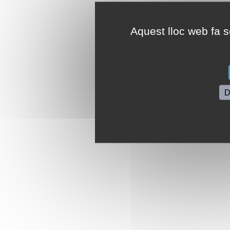
Aquest lloc web fa se
D