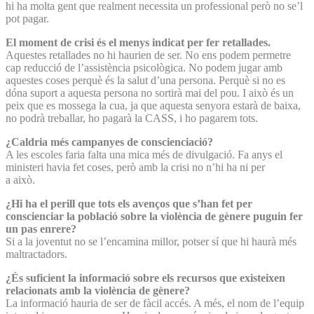
hi ha molta gent que realment necessita un professional però no se’l
pot pagar.
El moment de crisi és el menys indicat per fer retallades.
Aquestes retallades no hi haurien de ser. No ens podem permetre
cap reducció de l’assistència psicològica. No podem jugar amb
aquestes coses perquè és la salut d’una persona. Perquè si no es
dóna suport a aquesta persona no sortirà mai del pou. I això és un
peix que es mossega la cua, ja que aquesta senyora estarà de baixa,
no podrà treballar, ho pagarà la CASS, i ho pagarem tots.
¿Caldria més campanyes de conscienciació?
A les escoles faria falta una mica més de divulgació. Fa anys el
ministeri havia fet coses, però amb la crisi no n’hi ha ni per
a això.
¿Hi ha el perill que tots els avenços que s’han fet per
conscienciar la població sobre la violència de gènere puguin fer
un pas enrere?
Si a la joventut no se l’encamina millor, potser sí que hi haurà més
maltractadors.
¿És suficient la informació sobre els recursos que existeixen
relacionats amb la violència de gènere?
La informació hauria de ser de fàcil accés. A més, el nom de l’equip