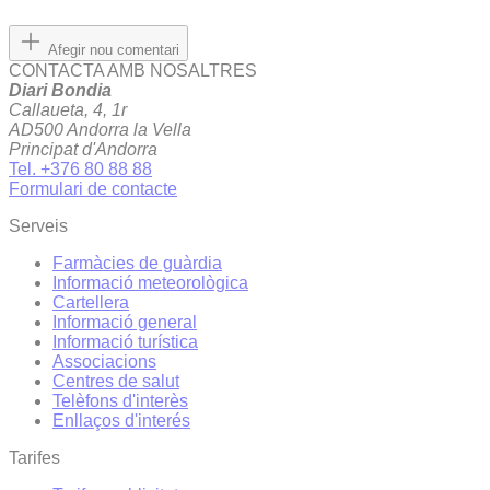
Afegir nou comentari
CONTACTA AMB NOSALTRES
Diari Bondia
Callaueta, 4, 1r
AD500 Andorra la Vella
Principat d'Andorra
Tel. +376 80 88 88
Formulari de contacte
Serveis
Farmàcies de guàrdia
Informació meteorològica
Cartellera
Informació general
Informació turística
Associacions
Centres de salut
Telèfons d'interès
Enllaços d'interés
Tarifes