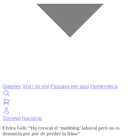
Galeries
Vist i no vist
Passava per aquí
Hemeroteca
Societat
Nacional
Elvira Geli: “Ha crescut el ‘mobbing’ laboral però no es
denuncia per por de perdre la feina”