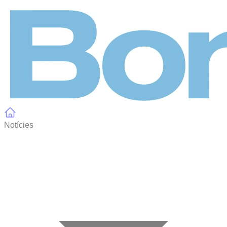
Panell de gestió de galetes
Notícies