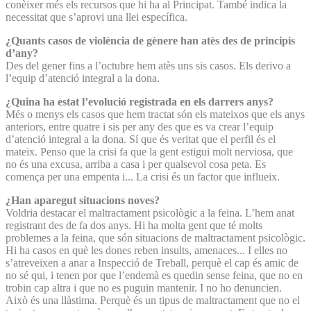
conèixer més els recursos que hi ha al Principat. També indica la
necessitat que s’aprovi una llei específica.
¿Quants casos de violència de gènere han atès des de principis
d’any?
Des del gener fins a l’octubre hem atès uns sis casos. Els derivo a
l’equip d’atenció integral a la dona.
¿Quina ha estat l’evolució registrada en els darrers anys?
Més o menys els casos que hem tractat són els mateixos que els anys
anteriors, entre quatre i sis per any des que es va crear l’equip
d’atenció integral a la dona. Sí que és veritat que el perfil és el
mateix. Penso que la crisi fa que la gent estigui molt nerviosa, que
no és una excusa, arriba a casa i per qualsevol cosa peta. Es
comença per una empenta i... La crisi és un factor que influeix.
¿Han aparegut situacions noves?
Voldria destacar el maltractament psicològic a la feina. L’hem anat
registrant des de fa dos anys. Hi ha molta gent que té molts
problemes a la feina, que són situacions de maltractament psicològic.
Hi ha casos en què les dones reben insults, amenaces... I elles no
s’atreveixen a anar a Inspecció de Treball, perquè el cap és amic de
no sé qui, i tenen por que l’endemà es quedin sense feina, que no en
trobin cap altra i que no es puguin mantenir. I no ho denuncien.
Això és una llàstima. Perquè és un tipus de maltractament que no el