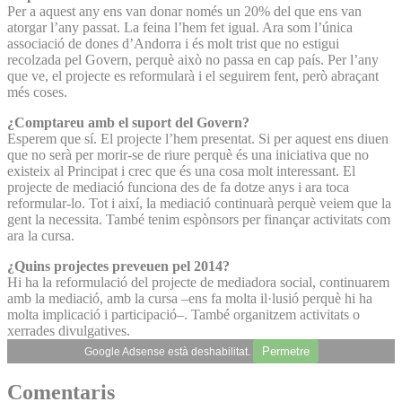
Per a aquest any ens van donar només un 20% del que ens van
atorgar l’any passat. La feina l’hem fet igual. Ara som l’única
associació de dones d’Andorra i és molt trist que no estigui
recolzada pel Govern, perquè això no passa en cap país. Per l’any
que ve, el projecte es reformularà i el seguirem fent, però abraçant
més coses.
¿Comptareu amb el suport del Govern?
Esperem que sí. El projecte l’hem presentat. Si per aquest ens diuen
que no serà per morir-se de riure perquè és una iniciativa que no
existeix al Principat i crec que és una cosa molt interessant. El
projecte de mediació funciona des de fa dotze anys i ara toca
reformular-lo. Tot i així, la mediació continuarà perquè veiem que la
gent la necessita. També tenim espònsors per finançar activitats com
ara la cursa.
¿Quins projectes preveuen pel 2014?
Hi ha la reformulació del projecte de mediadora social, continuarem
amb la mediació, amb la cursa –ens fa molta il·lusió perquè hi ha
molta implicació i participació–. També organitzem activitats o
xerrades divulgatives.
Permetre
Google Adsense està deshabilitat.
Comentaris