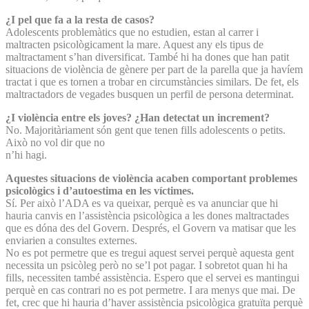
¿I pel que fa a la resta de casos?
Adolescents problemàtics que no estudien, estan al carrer i
maltracten psicològicament la mare. Aquest any els tipus de
maltractament s’han diversificat. També hi ha dones que han patit
situacions de violència de gènere per part de la parella que ja havíem
tractat i que es tornen a trobar en circumstàncies similars. De fet, els
maltractadors de vegades busquen un perfil de persona determinat.
¿I violència entre els joves? ¿Han detectat un increment?
No. Majoritàriament són gent que tenen fills adolescents o petits.
Això no vol dir que no
n’hi hagi.
Aquestes situacions de violència acaben comportant problemes
psicològics i d’autoestima en les víctimes.
Sí. Per això l’ADA es va queixar, perquè es va anunciar que hi
hauria canvis en l’assistència psicològica a les dones maltractades
que es dóna des del Govern. Després, el Govern va matisar que les
enviarien a consultes externes.
No es pot permetre que es tregui aquest servei perquè aquesta gent
necessita un psicòleg però no se’l pot pagar. I sobretot quan hi ha
fills, necessiten també assistència. Espero que el servei es mantingui
perquè en cas contrari no es pot permetre. I ara menys que mai. De
fet, crec que hi hauria d’haver assistència psicològica gratuïta perquè