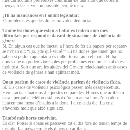
més currículums prefereixes contractar-ne una altra que cobrarà
menys, li fas la vida impossible perquè marxi.
¿Hi ha mancances en l’àmbit legislatiu?
El problema és que les dones no volen denunciar.
També les dones que estan a l’atur es troben amb més
dificultats per respondre davant de situacions de violència de
gènere.
Sí. En algun cas que he tractat, a l’hora de fer els papers per separar-
se m’han dit: “I jo, ¿de què viuré?” Hi ha dones que diuen que no
saben si podran aguantar o és millor tornar amb el marit. Hi ha
dones que no poden viure soles per problemes econòmics i això és
molt trist. Sort que ara les ajudes del Govern relacionades amb casos
de violència de gènere s’han agilitzat molt.
Quan parlem de casos de violència parlem de violència física.
Sí. Els casos de violència psicològica passen més desapercebuts.
Hem tractat situacions d’aquestes en parelles. Homes que arriben a
casa i perquè el telèfon està posat d’una manera i no d’una altra
llancen tota mena d’insults a la dona. I això cada dia. La crisi
afavoreix molt que això sigui així.
També més hores convivint.
És clar. Potser si abans es passaven tot el dia fora no tenien temps de
discutir. I, a més, perquè els diners no arriben.