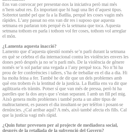
Ens van convocar per presentar-nos la iniciativa però mai més
n’hem sabut res. És important que hi hagi una llei d’aquest tipus.
Sobretot també pel que fa a la Batllia, perquè les coses vagin més
ràpides. L’any passat no ens van dir res i suposo que aquesta
setmana en parlaran tots perquè és la setmana que toca. Aquesta
setmana tothom en parla i tothom vol fer coses, tothom vol arreglar
el món.
¿Lamenta aquesta inacció?
Lamento que d’aquesta qüestió només se’n parli durant la setmana
en què se celebra el dia internacional contra les violències envers les
dones però després ja no se’n parli més. De la violència de gènere
només se’n sol parlar una vegada a l’any perquè toca. No n’hi ha
prou de fer conferències i tallers, s’ha de treballar en el dia a dia. Hi
ha molta feina a fer. També he de dir que un dels problemes amb
què ens trobem és la lentitud de la justícia. La Batllia ens va dir que
agilitzaria els tràmits. Potser sí que van més de pressa, però hi ha
parelles que fa dos anys que s’estan separant. I amb un fill pel mig.
Això genera molts problemes i també porta a un altre tipus de
maltractament, es passen el dia insultant-se per telèfon i posant-se
denúncies. ¿Cal arribar aquí? A més, això també afecta els fills. Cal
que la justícia vagi més ràpid.
¿Quin futur preveuen per al projecte de mediadora social,
després de la retallada de la subvenció del Govern?