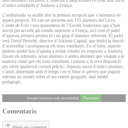
dels alumnes i els pares. L’objectiu a llarg termini és crear una xarxa
d’antics estudiants d’Andorra a França.
L’ambaixada va acollir ahir la primera recepció que s’emmarca en
aquest projecte. Hi van ser presents uns 155 alumnes del Liceu
Comte de Foix i una quarantena de l’Escola Andorrana que s’han
inscrit per accedir als estudis superiors a França, així com el padrí
d’aquesta primera promoció i un grup d’alumnes referents. El padrí
serà David Betsebé, director d’Alkimia Capital, que tindrà la funció
d’aconsellar i acompanyar els nous estudiants. En el futur, aquests
padrins també han d’ajudar a trobar estades en empreses a Andorra.
Quant als referents, seran alumnes o antics alumnes que visquin a la
mateixa ciutat que els nous estudiants i estaran a la seva disposició
per oferir qualsevol consell pràctic. Aquesta xarxa d’antics alumnes
s’anirà alimentant amb el temps i en el futur es preveu que puguin
orientar no només sobre el seu entorn geogràfic sinó també
pedagògic.
Permetre
Google Adsense està deshabilitat.
Comentaris
Afegir nou comentari