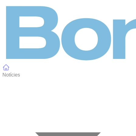
Panell de gestió de galetes
Notícies