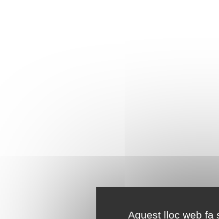
Aquest lloc web fa s