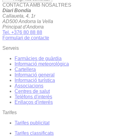
CONTACTA AMB NOSALTRES
Diari Bondia
Callaueta, 4, 1r
AD500 Andorra la Vella
Principat d'Andorra
Tel. +376 80 88 88
Formulari de contacte
Serveis
Farmàcies de guàrdia
Informació meteorològica
Cartellera
Informació general
Informació turística
Associacions
Centres de salut
Telèfons d'interès
Enllaços d'interés
Tarifes
Tarifes publicitat
Tarifes classificats