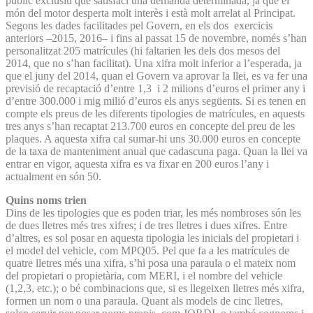
públic exclusiu que satisfaci una demanda determinada, ja que el
món del motor desperta molt interès i està molt arrelat al Principat.
Segons les dades facilitades pel Govern, en els dos exercicis
anteriors –2015, 2016– i fins al passat 15 de novembre, només s’han
personalitzat 205 matrícules (hi faltarien les dels dos mesos del
2014, que no s’han facilitat). Una xifra molt inferior a l’esperada, ja
que el juny del 2014, quan el Govern va aprovar la llei, es va fer una
previsió de recaptació d’entre 1,3 i 2 milions d’euros el primer any i
d’entre 300.000 i mig milió d’euros els anys següents. Si es tenen en
compte els preus de les diferents tipologies de matrícules, en aquests
tres anys s’han recaptat 213.700 euros en concepte del preu de les
plaques. A aquesta xifra cal sumar-hi uns 30.000 euros en concepte
de la taxa de manteniment anual que cadascuna paga. Quan la llei va
entrar en vigor, aquesta xifra es va fixar en 200 euros l’any i
actualment en són 50.
Quins noms trien
Dins de les tipologies que es poden triar, les més nombroses són les
de dues lletres més tres xifres; i de tres lletres i dues xifres. Entre
d’altres, es sol posar en aquesta tipologia les inicials del propietari i
el model del vehicle, com MPQ05. Pel que fa a les matrícules de
quatre lletres més una xifra, s’hi posa una paraula o el mateix nom
del propietari o propietària, com MERI, i el nombre del vehicle
(1,2,3, etc.); o bé combinacions que, si es llegeixen lletres més xifra,
formen un nom o una paraula. Quant als models de cinc lletres,