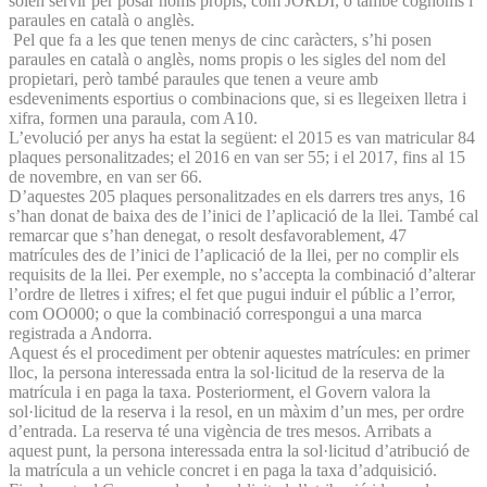
solen servir per posar noms propis, com JORDI, o també cognoms i
paraules en català o anglès.
Pel que fa a les que tenen menys de cinc caràcters, s’hi posen
paraules en català o anglès, noms propis o les sigles del nom del
propietari, però també paraules que tenen a veure amb
esdeveniments esportius o combinacions que, si es llegeixen lletra i
xifra, formen una paraula, com A10.
L’evolució per anys ha estat la següent: el 2015 es van matricular 84
plaques personalitzades; el 2016 en van ser 55; i el 2017, fins al 15
de novembre, en van ser 66.
D’aquestes 205 plaques personalitzades en els darrers tres anys, 16
s’han donat de baixa des de l’inici de l’aplicació de la llei. També cal
remarcar que s’han denegat, o resolt desfavorablement, 47
matrícules des de l’inici de l’aplicació de la llei, per no complir els
requisits de la llei. Per exemple, no s’accepta la combinació d’alterar
l’ordre de lletres i xifres; el fet que pugui induir el públic a l’error,
com OO000; o que la combinació correspongui a una marca
registrada a Andorra.
Aquest és el procediment per obtenir aquestes matrícules: en primer
lloc, la persona interessada entra la sol·licitud de la reserva de la
matrícula i en paga la taxa. Posteriorment, el Govern valora la
sol·licitud de la reserva i la resol, en un màxim d’un mes, per ordre
d’entrada. La reserva té una vigència de tres mesos. Arribats a
aquest punt, la persona interessada entra la sol·licitud d’atribució de
la matrícula a un vehicle concret i en paga la taxa d’adquisició.