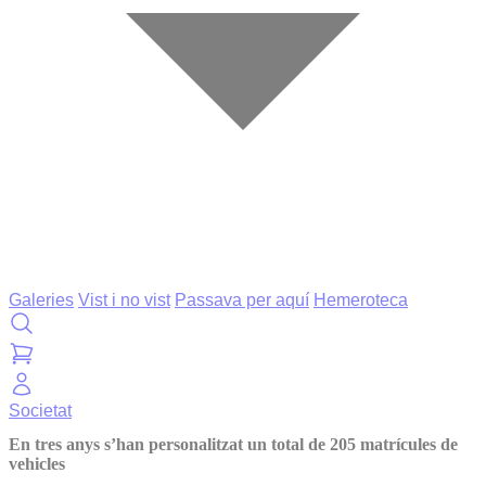
Galeries
Vist i no vist
Passava per aquí
Hemeroteca
Societat
En tres anys s’han personalitzat un total de 205 matrícules de
vehicles