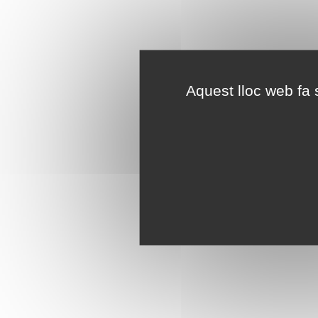
Aquest lloc web fa s