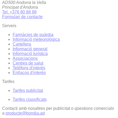
AD500 Andorra la Vella
Principat d'Andorra
Tel. +376 80 88 88
Formulari de contacte
Serveis
Farmàcies de guàrdia
Informació meteorològica
Cartellera
Informació general
Informació turística
Associacions
Centres de salut
Telèfons d'interès
Enllaços d'interés
Tarifes
Tarifes publicitat
Tarifes classificats
Contacti amb nosaltres per publicitat o qüestions comercials
a
producte@bondia.ad