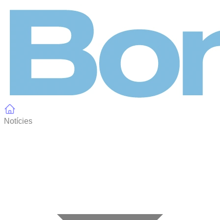
Panell de gestió de galetes
Notícies