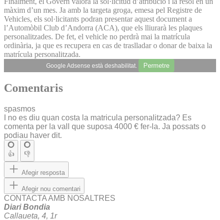
Finalment, el Govern valora la sol·licitud d’atribució i la resol en un
màxim d’un mes. Ja amb la targeta groga, emesa pel Registre de
Vehicles, els sol·licitants podran presentar aquest document a
l’Automòbil Club d’Andorra (ACA), que els lliurarà les plaques
personalitzades. De fet, el vehicle no perdrà mai la matrícula
ordinària, ja que es recupera en cas de traslladar o donar de baixa la
matrícula personalitzada.
Permetre
Google Adsense està deshabilitat.
Comentaris
spasmos
I no es diu quan costa la matricula personalitzada? Es
comenta per la vall que suposa 4000 € fer-la. Ja possats o
podiau haver dit.
👍
👎
Afegir resposta
Afegir nou comentari
CONTACTA AMB NOSALTRES
Diari Bondia
Callaueta, 4, 1r