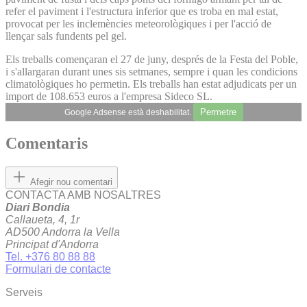
refer el paviment i l'estructura inferior que es troba en mal estat,
provocat per les inclemències meteorològiques i per l'acció de
llençar sals fundents pel gel.
Els treballs començaran el 27 de juny, després de la Festa del Poble,
i s'allargaran durant unes sis setmanes, sempre i quan les condicions
climatològiques ho permetin. Els treballs han estat adjudicats per un
import de 108.653 euros a l'empresa Sideco SL.
Permetre
Google Adsense està deshabilitat.
Comentaris
Afegir nou comentari
CONTACTA AMB NOSALTRES
Diari Bondia
Callaueta, 4, 1r
AD500 Andorra la Vella
Principat d'Andorra
Tel. +376 80 88 88
Formulari de contacte
Serveis