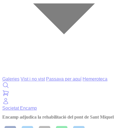
Galeries
Vist i no vist
Passava per aquí
Hemeroteca
Societat
Encamp
Encamp adjudica la rehabilitació del pont de Sant Miquel