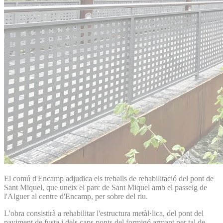
El comú d'Encamp adjudica els treballs de rehabilitació del pont de
Sant Miquel, que uneix el parc de Sant Miquel amb el passeig de
l'Alguer al centre d'Encamp, per sobre del riu.
L'obra consistirà a rehabilitar l'estructura metàl·lica, del pont del
paviment de fusta i dels caps ponts del formigó armant per tal de