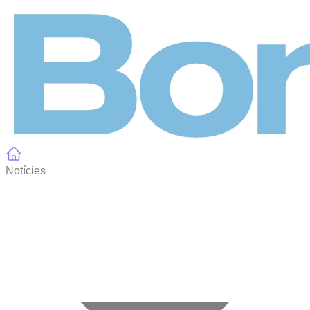
Panell de gestió de galetes
Notícies