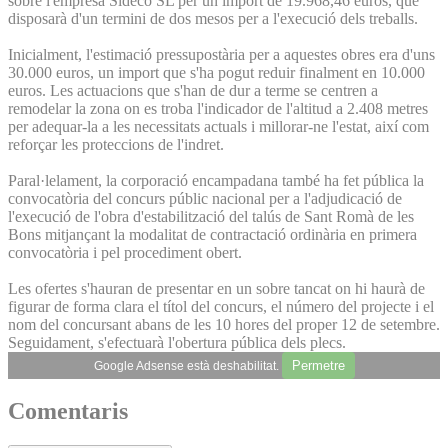
sobre l'empresa Sideco SL per un import de 19.968,46 euros, que
disposarà d'un termini de dos mesos per a l'execució dels treballs.
Inicialment, l'estimació pressupostària per a aquestes obres era d'uns
30.000 euros, un import que s'ha pogut reduir finalment en 10.000
euros. Les actuacions que s'han de dur a terme se centren a
remodelar la zona on es troba l'indicador de l'altitud a 2.408 metres
per adequar-la a les necessitats actuals i millorar-ne l'estat, així com
reforçar les proteccions de l'indret.
Paral·lelament, la corporació encampadana també ha fet pública la
convocatòria del concurs públic nacional per a l'adjudicació de
l'execució de l'obra d'estabilització del talús de Sant Romà de les
Bons mitjançant la modalitat de contractació ordinària en primera
convocatòria i pel procediment obert.
Les ofertes s'hauran de presentar en un sobre tancat on hi haurà de
figurar de forma clara el títol del concurs, el número del projecte i el
nom del concursant abans de les 10 hores del proper 12 de setembre.
Seguidament, s'efectuarà l'obertura pública dels plecs.
Permetre
Google Adsense està deshabilitat.
Comentaris