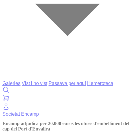
Galeries
Vist i no vist
Passava per aquí
Hemeroteca
Societat
Encamp
Encamp adjudica per 20.000 euros les obres d'embelliment del
cap del Port d'Envalira