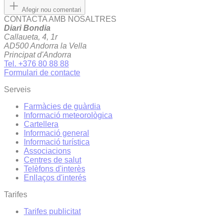
Afegir nou comentari
CONTACTA AMB NOSALTRES
Diari Bondia
Callaueta, 4, 1r
AD500 Andorra la Vella
Principat d'Andorra
Tel. +376 80 88 88
Formulari de contacte
Serveis
Farmàcies de guàrdia
Informació meteorològica
Cartellera
Informació general
Informació turística
Associacions
Centres de salut
Telèfons d'interès
Enllaços d'interés
Tarifes
Tarifes publicitat