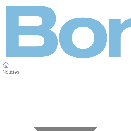
Panell de gestió de galetes
Notícies