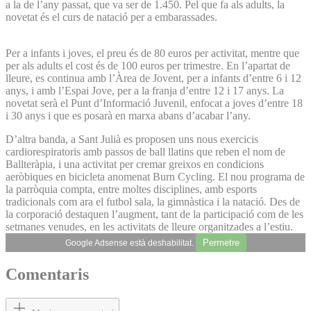
a la de l’any passat, que va ser de 1.450. Pel que fa als adults, la
novetat és el curs de natació per a embarassades.
Per a infants i joves, el preu és de 80 euros per activitat, mentre que
per als adults el cost és de 100 euros per trimestre. En l’apartat de
lleure, es continua amb l’Àrea de Jovent, per a infants d’entre 6 i 12
anys, i amb l’Espai Jove, per a la franja d’entre 12 i 17 anys. La
novetat serà el Punt d’Informació Juvenil, enfocat a joves d’entre 18
i 30 anys i que es posarà en marxa abans d’acabar l’any.
D’altra banda, a Sant Julià es proposen uns nous exercicis
cardiorespiratoris amb passos de ball llatins que reben el nom de
Ballteràpia, i una activitat per cremar greixos en condicions
aeròbiques en bicicleta anomenat Burn Cycling. El nou programa de
la parròquia compta, entre moltes disciplines, amb esports
tradicionals com ara el futbol sala, la gimnàstica i la natació. Des de
la corporació destaquen l’augment, tant de la participació com de les
setmanes venudes, en les activitats de lleure organitzades a l’estiu.
Permetre
Google Adsense està deshabilitat.
Comentaris