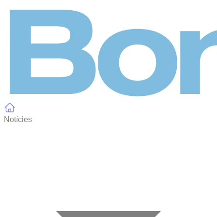
Panell de gestió de galetes
Notícies