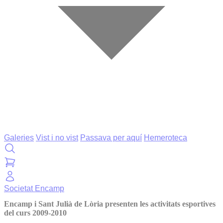
Galeries
Vist i no vist
Passava per aquí
Hemeroteca
Societat
Encamp
Encamp i Sant Julià de Lòria presenten les activitats esportives
del curs 2009-2010