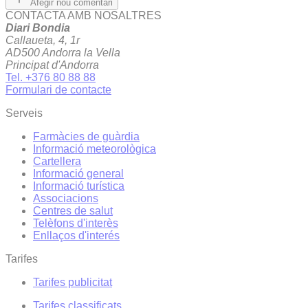
Afegir nou comentari
CONTACTA AMB NOSALTRES
Diari Bondia
Callaueta, 4, 1r
AD500 Andorra la Vella
Principat d'Andorra
Tel. +376 80 88 88
Formulari de contacte
Serveis
Farmàcies de guàrdia
Informació meteorològica
Cartellera
Informació general
Informació turística
Associacions
Centres de salut
Telèfons d'interès
Enllaços d'interés
Tarifes
Tarifes publicitat
Tarifes classificats