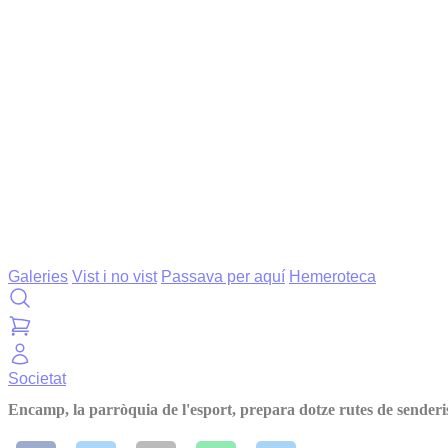
Galeries
Vist i no vist
Passava per aquí
Hemeroteca
Societat
Encamp, la parròquia de l'esport, prepara dotze rutes de sender