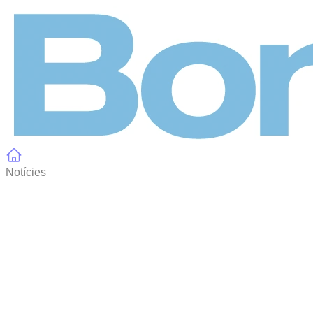
Panell de gestió de galetes
Notícies