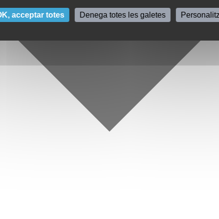
K, acceptar totes
Denega totes les galetes
Personalit