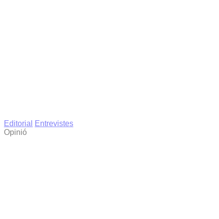
Editorial
Entrevistes
Opinió