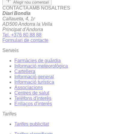
Afegir nou comentari
CONTACTA AMB NOSALTRES
Diari Bondia
Callaueta, 4, 1r
AD500 Andorra la Vella
Principat d'Andorra
Tel. +376 80 88 88
Formulari de contacte
Serveis
Farmàcies de guàrdia
Informació meteorològica
Cartellera
Informació general
Informació turística
Associacions
Centres de salut
Telèfons d'interès
Enllaços d'interés
Tarifes
Tarifes publicitat