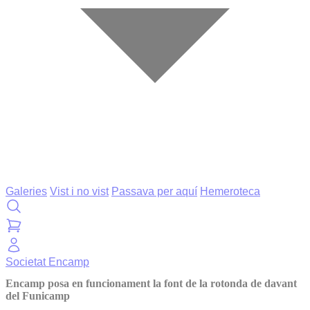
Galeries
Vist i no vist
Passava per aquí
Hemeroteca
Societat
Encamp
Encamp posa en funcionament la font de la rotonda de davant
del Funicamp