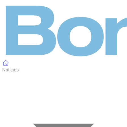
Panell de gestió de galetes
Notícies