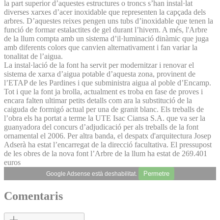
la part superior d’aquestes estructures o troncs s’han instal·lat
diverses xarxes d’acer inoxidable que representen la capçada dels
arbres. D’aquestes reixes pengen uns tubs d’inoxidable que tenen la
funció de formar estalactites de gel durant l’hivern. A més, l'Arbre
de la llum compta amb un sistema d’il·luminació dinàmic que juga
amb diferents colors que canvien alternativament i fan variar la
tonalitat de l’aigua.
La instal·lació de la font ha servit per modernitzar i renovar el
sistema de xarxa d’aigua potable d’aquesta zona, provinent de
l’ETAP de les Pardines i que subministra aigua al poble d’Encamp.
Tot i que la font ja brolla, actualment es troba en fase de proves i
encara falten ultimar petits detalls com ara la substitució de la
caiguda de formigó actual per una de granit blanc. Els treballs de
l’obra els ha portat a terme la UTE Isac Ciansa S.A. que va ser la
guanyadora del concurs d’adjudicació per als treballs de la font
ornamental el 2006. Per altra banda, el despatx d'arquitectura Josep
Adserà ha estat l’encarregat de la direcció facultativa. El pressupost
de les obres de la nova font l’Arbre de la llum ha estat de 269.401
euros
Permetre
Google Adsense està deshabilitat.
Comentaris