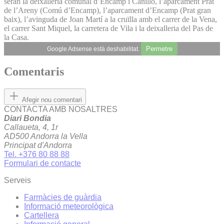
seran la deixalleria comunal d’Encamp i Canillo, l’aparcament Prat
de l’Areny (Comú d’Encamp), l’aparcament d’Encamp (Prat gran
baix), l’avinguda de Joan Martí a la cruïlla amb el carrer de la Vena,
el carrer Sant Miquel, la carretera de Vila i la deixalleria del Pas de
la Casa.
Permetre
Google Adsense està deshabilitat.
Comentaris
Afegir nou comentari
CONTACTA AMB NOSALTRES
Diari Bondia
Callaueta, 4, 1r
AD500 Andorra la Vella
Principat d'Andorra
Tel. +376 80 88 88
Formulari de contacte
Serveis
Farmàcies de guàrdia
Informació meteorològica
Cartellera