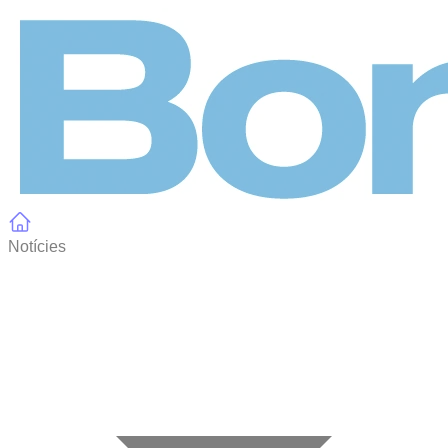
Panell de gestió de galetes
Notícies