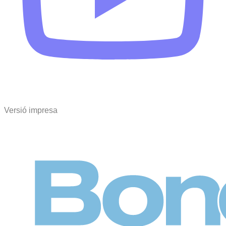
Versió impresa