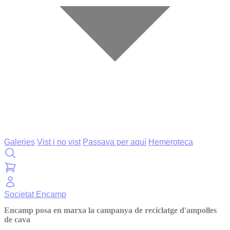
Galeries
Vist i no vist
Passava per aquí
Hemeroteca
Societat
Encamp
Encamp posa en marxa la campanya de reciclatge d'ampolles
de cava