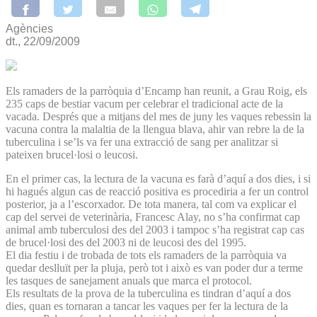
Agències
dt., 22/09/2009
Els ramaders de la parròquia d’Encamp han reunit, a Grau Roig, els
235 caps de bestiar vacum per celebrar el tradicional acte de la
vacada. Després que a mitjans del mes de juny les vaques rebessin la
vacuna contra la malaltia de la llengua blava, ahir van rebre la de la
tuberculina i se’ls va fer una extracció de sang per analitzar si
pateixen brucel·losi o leucosi.
En el primer cas, la lectura de la vacuna es farà d’aquí a dos dies, i si
hi hagués algun cas de reacció positiva es procediria a fer un control
posterior, ja a l’escorxador. De tota manera, tal com va explicar el
cap del servei de veterinària, Francesc Alay, no s’ha confirmat cap
animal amb tuberculosi des del 2003 i tampoc s’ha registrat cap cas
de brucel·losi des del 2003 ni de leucosi des del 1995.
El dia festiu i de trobada de tots els ramaders de la parròquia va
quedar deslluït per la pluja, però tot i això es van poder dur a terme
les tasques de sanejament anuals que marca el protocol.
Els resultats de la prova de la tuberculina es tindran d’aquí a dos
dies, quan es tornaran a tancar les vaques per fer la lectura de la