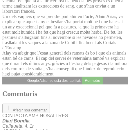
vacuna. Pel que fa a la brucel·losi i la leucosi, les proves es duen a
terme analitzant les extraccions de sang, que s’han enviat a un
laboratori francès.
Un dels vaquers que va prendre part ahir en l’acte, Alain Arias, va
explicar que aquest any el bestiar s’ha portat molt bé i que ha estat
un any excepcional pel que fa a pastures, ja que la primavera ha
estat molt humida i ha fet que hagi crescut molta herba. De fet, les
pastures s’allargaran fins al novembre si les nevades ho permeten,
traslladant les vaques a la zona de Cubil i finalment als Cortals
d’Encamp.
Alay va afegir que l’estat general dels ramats és bo i que els animals
estan bé de carns. El cap del servei de veterinària també va explicar
que durant els últims anys, gràcies a l’esforç dels pagesos i la millora
dels controls de sanitat, s’ha aconseguit que l’índex de reproducció
hagi pujat considerablement.
Permetre
Google Adsense està deshabilitat.
Comentaris
Afegir nou comentari
CONTACTA AMB NOSALTRES
Diari Bondia
Callaueta, 4, 1r