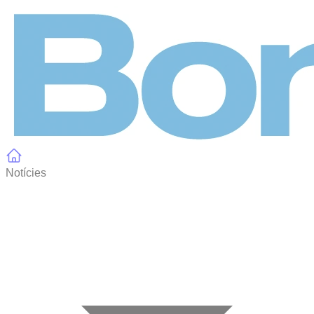
Panell de gestió de galetes
Notícies