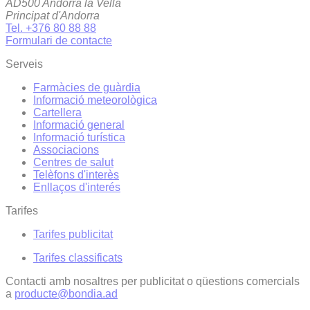
AD500 Andorra la Vella
Principat d'Andorra
Tel. +376 80 88 88
Formulari de contacte
Serveis
Farmàcies de guàrdia
Informació meteorològica
Cartellera
Informació general
Informació turística
Associacions
Centres de salut
Telèfons d'interès
Enllaços d'interés
Tarifes
Tarifes publicitat
Tarifes classificats
Contacti amb nosaltres per publicitat o qüestions comercials
a
producte@bondia.ad