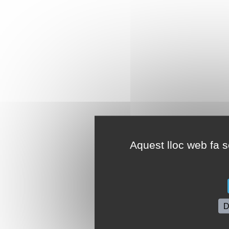
Aquest lloc web fa se
D