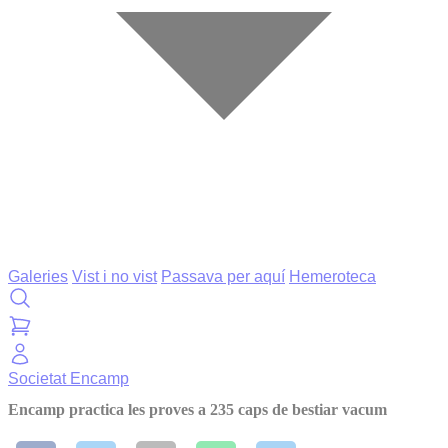
Galeries
Vist i no vist
Passava per aquí
Hemeroteca
Societat
Encamp
Encamp practica les proves a 235 caps de bestiar vacum