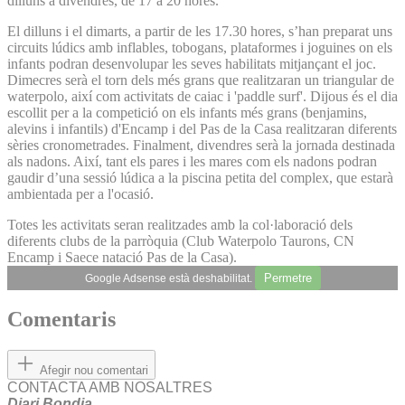
dilluns a divendres, de 17 a 20 hores.
El dilluns i el dimarts, a partir de les 17.30 hores, sʼhan preparat uns
circuits lúdics amb inflables, tobogans, plataformes i joguines on els
infants podran desenvolupar les seves habilitats mitjançant el joc.
Dimecres serà el torn dels més grans que realitzaran un triangular de
waterpolo, així com activitats de caiac i 'paddle surf'. Dijous és el dia
escollit per a la competició on els infants més grans (benjamins,
alevins i infantils) d'Encamp i del Pas de la Casa realitzaran diferents
sèries cronometrades. Finalment, divendres serà la jornada destinada
als nadons. Així, tant els pares i les mares com els nadons podran
gaudir dʼuna sessió lúdica a la piscina petita del complex, que estarà
ambientada per a l'ocasió.
Totes les activitats seran realitzades amb la col·laboració dels
diferents clubs de la parròquia (Club Waterpolo Taurons, CN
Encamp i Saece natació Pas de la Casa).
Permetre
Google Adsense està deshabilitat.
Comentaris
Afegir nou comentari
CONTACTA AMB NOSALTRES
Diari Bondia