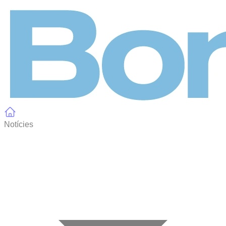
Panell de gestió de galetes
Notícies