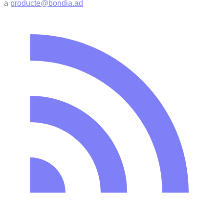
a
producte@bondia.ad