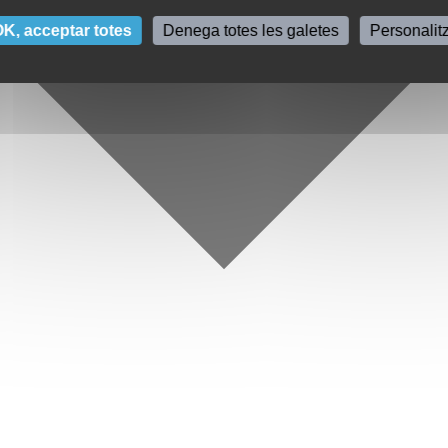
K, acceptar totes
Denega totes les galetes
Personalit