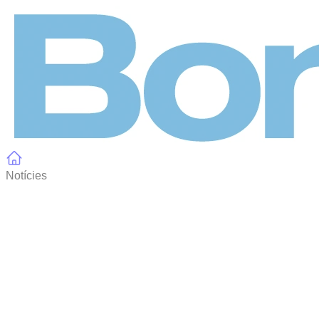
Panell de gestió de galetes
Notícies