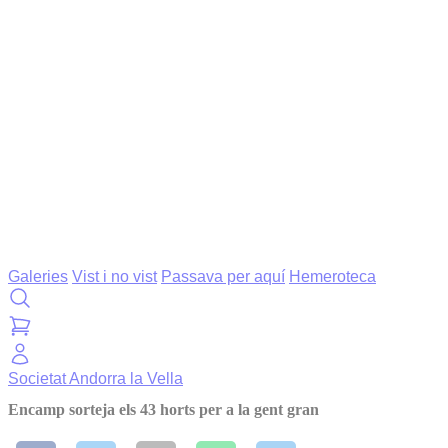
Galeries
Vist i no vist
Passava per aquí
Hemeroteca
Societat
Andorra la Vella
Encamp sorteja els 43 horts per a la gent gran