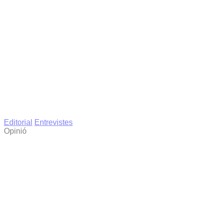
Editorial
Entrevistes
Opinió