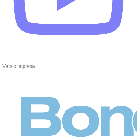
Versió impresa