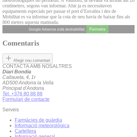
meteorològiques ho permetin. A Vallnord, la nevada va arribar als 20
centímetres, segons van informar. Ahir ja es necessitaven
equipaments especials per passar el port d’Envalira i des de
Mobilitat es va informar que la cota de neu havia de baixar fins als
800 metres aquesta matinada.
Permetre
Google Adsense està deshabilitat.
Comentaris
Afegir nou comentari
CONTACTA AMB NOSALTRES
Diari Bondia
Callaueta, 4, 1r
AD500 Andorra la Vella
Principat d'Andorra
Tel. +376 80 88 88
Formulari de contacte
Serveis
Farmàcies de guàrdia
Informació meteorològica
Cartellera
Informació general