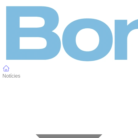
Panell de gestió de galetes
Notícies