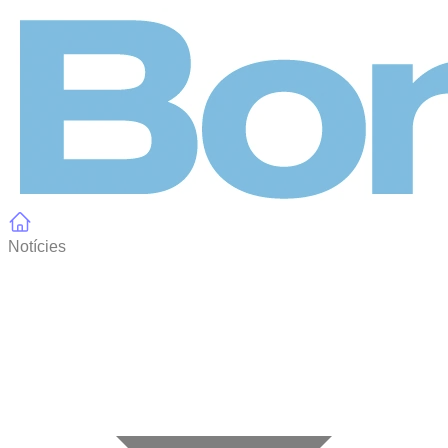
Panell de gestió de galetes
Notícies