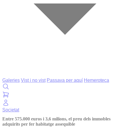
Galeries
Vist i no vist
Passava per aquí
Hemeroteca
Societat
Entre 575.000 euros i 3,6 milions, el preu dels immobles
adquirits per fer habitatge assequible