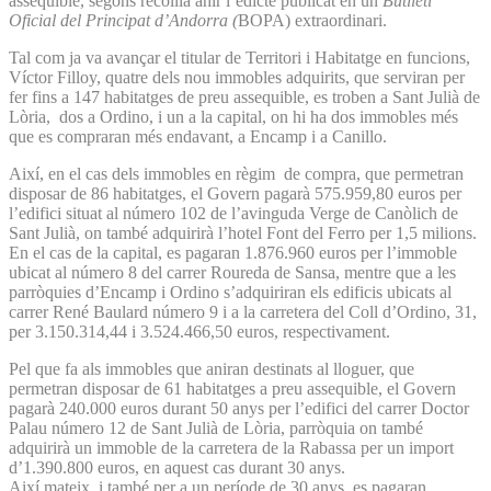
assequible, segons recollia ahir l’edicte publicat en un
Butlletí
Oficial del Principat d’Andorra (
BOPA) extraordinari.
Tal com ja va avançar el titular de Territori i Habitatge en funcions,
Víctor Filloy, quatre dels nou immobles adquirits, que serviran per
fer fins a 147 habitatges de preu assequible, es troben a Sant Julià de
Lòria, dos a Ordino, i un a la capital, on hi ha dos immobles més
que es compraran més endavant, a Encamp i a Canillo.
Així, en el cas dels immobles en règim de compra, que permetran
disposar de 86 habitatges, el Govern pagarà 575.959,80 euros per
l’edifici situat al número 102 de l’avinguda Verge de Canòlich de
Sant Julià, on també adquirirà l’hotel Font del Ferro per 1,5 milions.
En el cas de la capital, es pagaran 1.876.960 euros per l’immoble
ubicat al número 8 del carrer Roureda de Sansa, mentre que a les
parròquies d’Encamp i Ordino s’adquiriran els edificis ubicats al
carrer René Baulard número 9 i a la carretera del Coll d’Ordino, 31,
per 3.150.314,44 i 3.524.466,50 euros, respectivament.
Pel que fa als immobles que aniran destinats al lloguer, que
permetran disposar de 61 habitatges a preu assequible, el Govern
pagarà 240.000 euros durant 50 anys per l’edifici del carrer Doctor
Palau número 12 de Sant Julià de Lòria, parròquia on també
adquirirà un immoble de la carretera de la Rabassa per un import
d’1.390.800 euros, en aquest cas durant 30 anys.
Així mateix, i també per a un període de 30 anys, es pagaran