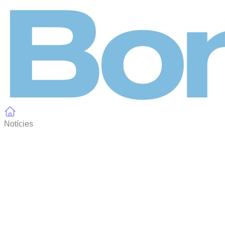
Panell de gestió de galetes
Notícies