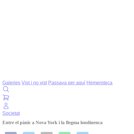
Galeries
Vist i no vist
Passava per aquí
Hemeroteca
Societat
Entre el pànic a Nova York i la flegma londinenca