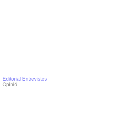
Editorial
Entrevistes
Opinió