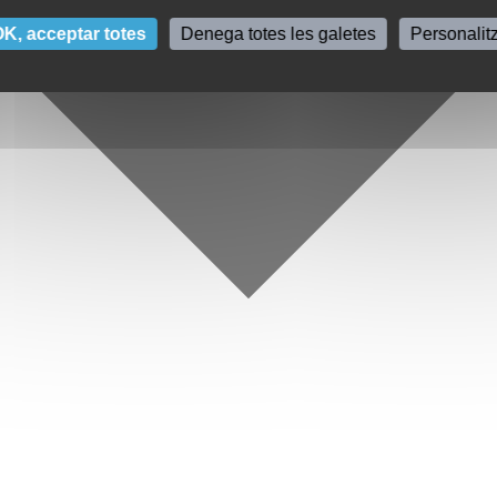
K, acceptar totes
Denega totes les galetes
Personalit