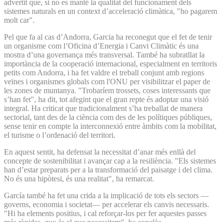
advertit que, si no es manté la qualitat del funcionament dels
sistemes naturals en un context d’acceleració climàtica, "ho pagarem
molt car".
Pel que fa al cas d’Andorra, Garcia ha reconegut que el fet de tenir
un organisme com l’Oficina d’Energia i Canvi Climàtic és una
mostra d’una governança més transversal. També ha subratllat la
importància de la cooperació internacional, especialment en territoris
petits com Andorra, i ha fet valdre el treball conjunt amb regions
veïnes i organismes globals com l'ONU per visibilitzar el paper de
les zones de muntanya. "Trobaríem trossets, coses interessants que
s’han fet", ha dit, tot afegint que el gran repte és adoptar una visió
integral. Ha criticat que tradicionalment s’ha treballat de manera
sectorial, tant des de la ciència com des de les polítiques públiques,
sense tenir en compte la interconnexió entre àmbits com la mobilitat,
el turisme o l’ordenació del territori.
En aquest sentit, ha defensat la necessitat d’anar més enllà del
concepte de sostenibilitat i avançar cap a la resiliència. "Els sistemes
han d’estar preparats per a la transformació del paisatge i del clima.
No és una hipòtesi, és una realitat", ha remarcat.
García també ha fet una crida a la implicació de tots els sectors —
governs, economia i societat— per accelerar els canvis necessaris.
"Hi ha elements positius, i cal reforçar-los per fer aquestes passes