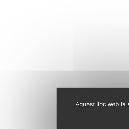
Aquest lloc web fa s