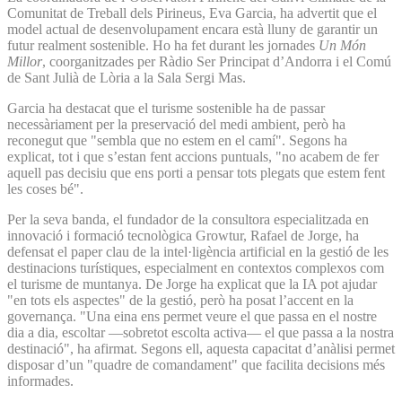
Comunitat de Treball dels Pirineus, Eva Garcia, ha advertit que el
model actual de desenvolupament encara està lluny de garantir un
futur realment sostenible. Ho ha fet durant les jornades
Un Món
Millor
, coorganitzades per Ràdio Ser Principat d’Andorra i el Comú
de Sant Julià de Lòria a la Sala Sergi Mas.
Garcia ha destacat que el turisme sostenible ha de passar
necessàriament per la preservació del medi ambient, però ha
reconegut que "sembla que no estem en el camí". Segons ha
explicat, tot i que s’estan fent accions puntuals, "no acabem de fer
aquell pas decisiu que ens porti a pensar tots plegats que estem fent
les coses bé".
Per la seva banda, el fundador de la consultora especialitzada en
innovació i formació tecnològica Growtur, Rafael de Jorge, ha
defensat el paper clau de la intel·ligència artificial en la gestió de les
destinacions turístiques, especialment en contextos complexos com
el turisme de muntanya. De Jorge ha explicat que la IA pot ajudar
"en tots els aspectes" de la gestió, però ha posat l’accent en la
governança. "Una eina ens permet veure el que passa en el nostre
dia a dia, escoltar —sobretot escolta activa— el que passa a la nostra
destinació", ha afirmat. Segons ell, aquesta capacitat d’anàlisi permet
disposar d’un "quadre de comandament" que facilita decisions més
informades.