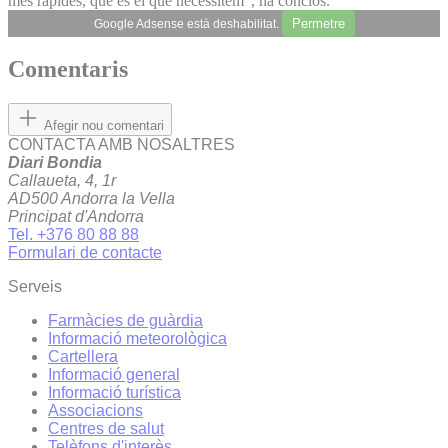
més ràpides, que és el que necessitem", ha conclòs.
Permetre
Google Adsense està deshabilitat.
Comentaris
Afegir nou comentari
CONTACTA AMB NOSALTRES
Diari Bondia
Callaueta, 4, 1r
AD500 Andorra la Vella
Principat d'Andorra
Tel. +376 80 88 88
Formulari de contacte
Serveis
Farmàcies de guàrdia
Informació meteorològica
Cartellera
Informació general
Informació turística
Associacions
Centres de salut
Telèfons d'interès