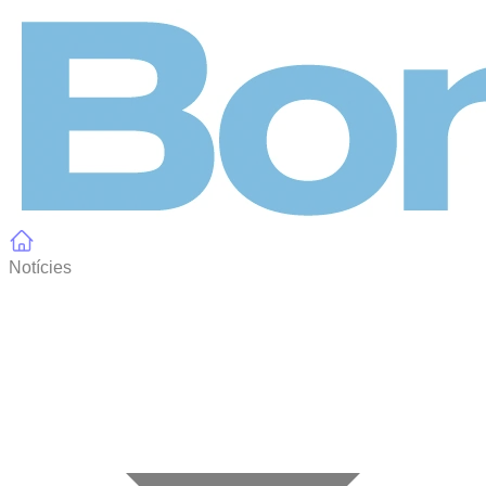
Panell de gestió de galetes
Notícies