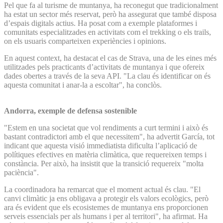
Pel que fa al turisme de muntanya, ha reconegut que tradicionalment
ha estat un sector més reservat, però ha assegurat que també disposa
d’espais digitals actius. Ha posat com a exemple plataformes i
comunitats especialitzades en activitats com el trekking o els trails,
on els usuaris comparteixen experiències i opinions.
En aquest context, ha destacat el cas de Strava, una de les eines més
utilitzades pels practicants d’activitats de muntanya i que ofereix
dades obertes a través de la seva API. "La clau és identificar on és
aquesta comunitat i anar-la a escoltar", ha conclòs.
Andorra, exemple de defensa sostenible
"Estem en una societat que vol rendiments a curt termini i això és
bastant contradictori amb el que necessitem", ha advertit García, tot
indicant que aquesta visió immediatista dificulta l’aplicació de
polítiques efectives en matèria climàtica, que requereixen temps i
constància. Per això, ha insistit que la transició requereix "molta
paciència".
La coordinadora ha remarcat que el moment actual és clau. "El
canvi climàtic ja ens obligava a protegir els valors ecològics, però
ara és evident que els ecosistemes de muntanya ens proporcionen
serveis essencials per als humans i per al territori", ha afirmat. Ha