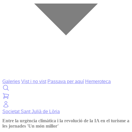
Galeries
Vist i no vist
Passava per aquí
Hemeroteca
Societat
Sant Julià de Lòria
Entre la urgència climàtica i la revolució de la IA en el turisme a
les jornades 'Un món millor'