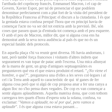
l'arribada del copríncep francès, Emmanuel Macron, i el cap de
Govern, Xavier Espot, per tal de presenciar el que podríem
denominar perfectament com a plat fort de la visita del president de
la República Francesa al Principat: el discurs a la ciutadania. I és que
la gentada estava confusa perquè l'hora que en principi havia de
començar l'acte no va ser del tot estricta amb la previsió. Bé, són
coses que passen quan ja d'entrada tot comença amb el peu esquerre.
O amb el peu de Macron, millor dit, que si alguna cosa ens ha
demostrat amb la seva nova audiència al país és que no és un
especial fanàtic dels protocols.
En aquella plaça s'hi va reunir gent diversa. Hi havia andorrans, i
tant, però també força francesos i visitants d'altres indrets que
segurament es van topar de patac amb l'escena. Una mica allunyat
de la marea de gent, un grup d'amigues septuagenàries es
preguntaven què era el que estava produint el retard. "
¿No viene el
hombre, o qué?
", preguntava una d'elles a les seves col·legues i al
cel i la Terra amb aquell to característic de qui té ganes de fer
alguna cosa però que si algú de cop proposa anar a fer una canya a
algun lloc no s'ho pensa dues vegades. De cop es van començar a
sentir alguns aplaudiments. Aquella mateixa dona, que com tothom
carregava tres quarts d'hora d'espera sota la solana, confusa, va
exclamar: "
Vamos a aplaudir, no sé por qué, pero vamos a
aplaudir
". I és que alguna cosa estava passant…