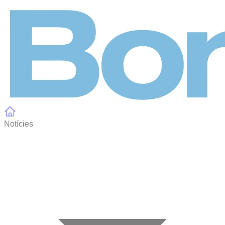
Panell de gestió de galetes
Notícies