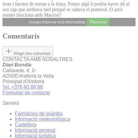
festa i havien de tornar a la feina. Potser algú li podria haver dit al
seu cap que arribava tard perquè se saltava el protocol. O això
només funciona amb Macron?
Permetre
Google Adsense està deshabilitat.
Comentaris
Afegir nou comentari
CONTACTA AMB NOSALTRES
Diari Bondia
Callaueta, 4, 1r
AD500 Andorra la Vella
Principat d'Andorra
Tel. +376 80 88 88
Formulari de contacte
Serveis
Farmàcies de guàrdia
Informació meteorològica
Cartellera
Informació general
Informació turística