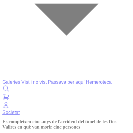
Galeries
Vist i no vist
Passava per aquí
Hemeroteca
Societat
Es compleixen cinc anys de l'accident del túnel de les Dos
Valires en què van morir cinc persones