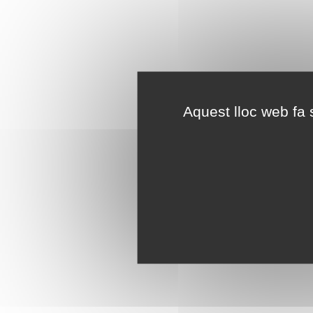
Aquest lloc web fa s