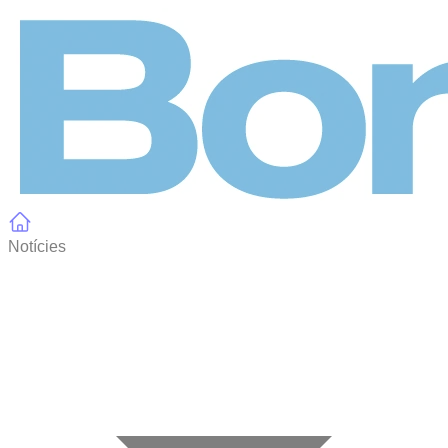
Panell de gestió de galetes
Notícies