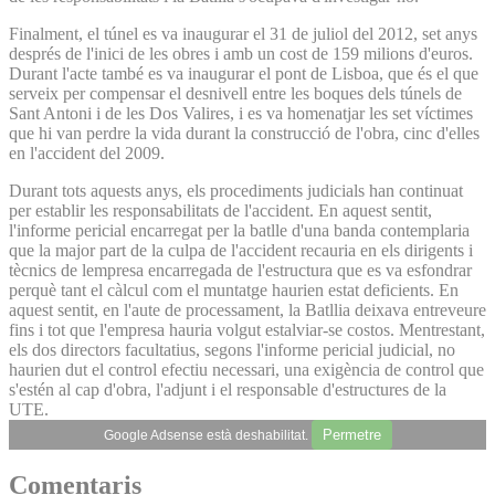
Finalment, el túnel es va inaugurar el 31 de juliol del 2012, set anys
després de l'inici de les obres i amb un cost de 159 milions d'euros.
Durant l'acte també es va inaugurar el pont de Lisboa, que és el que
serveix per compensar el desnivell entre les boques dels túnels de
Sant Antoni i de les Dos Valires, i es va homenatjar les set víctimes
que hi van perdre la vida durant la construcció de l'obra, cinc d'elles
en l'accident del 2009.
Durant tots aquests anys, els procediments judicials han continuat
per establir les responsabilitats de l'accident. En aquest sentit,
l'informe pericial encarregat per la batlle d'una banda contemplaria
que la major part de la culpa de l'accident recauria en els dirigents i
tècnics de lempresa encarregada de l'estructura que es va esfondrar
perquè tant el càlcul com el muntatge haurien estat deficients. En
aquest sentit, en l'aute de processament, la Batllia deixava entreveure
fins i tot que l'empresa hauria volgut estalviar-se costos. Mentrestant,
els dos directors facultatius, segons l'informe pericial judicial, no
haurien dut el control efectiu necessari, una exigència de control que
s'estén al cap d'obra, l'adjunt i el responsable d'estructures de la
UTE.
Permetre
Google Adsense està deshabilitat.
Comentaris