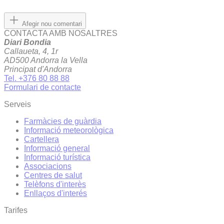
Afegir nou comentari
CONTACTA AMB NOSALTRES
Diari Bondia
Callaueta, 4, 1r
AD500 Andorra la Vella
Principat d'Andorra
Tel. +376 80 88 88
Formulari de contacte
Serveis
Farmàcies de guàrdia
Informació meteorològica
Cartellera
Informació general
Informació turística
Associacions
Centres de salut
Telèfons d'interès
Enllaços d'interés
Tarifes