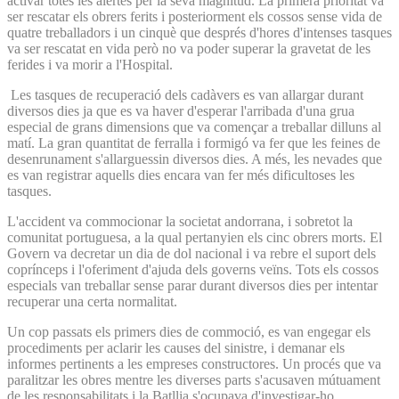
activar totes les alertes per la seva magnitud. La primera prioritat va
ser rescatar els obrers ferits i posteriorment els cossos sense vida de
quatre treballadors i un cinquè que després d'hores d'intenses tasques
va ser rescatat en vida però no va poder superar la gravetat de les
ferides i va morir a l'Hospital.
Les tasques de recuperació dels cadàvers es van allargar durant
diversos dies ja que es va haver d'esperar l'arribada d'una grua
especial de grans dimensions que va començar a treballar dilluns al
matí. La gran quantitat de ferralla i formigó va fer que les feines de
desenrunament s'allarguessin diversos dies. A més, les nevades que
es van registrar aquells dies encara van fer més dificultoses les
tasques.
L'accident va commocionar la societat andorrana, i sobretot la
comunitat portuguesa, a la qual pertanyien els cinc obrers morts. El
Govern va decretar un dia de dol nacional i va rebre el suport dels
coprínceps i l'oferiment d'ajuda dels governs veïns. Tots els cossos
especials van treballar sense parar durant diversos dies per intentar
recuperar una certa normalitat.
Un cop passats els primers dies de commoció, es van engegar els
procediments per aclarir les causes del sinistre, i demanar els
informes pertinents a les empreses constructores. Un procés que va
paralitzar les obres mentre les diverses parts s'acusaven mútuament
de les responsabilitats i la Batllia s'ocupava d'investigar-ho.