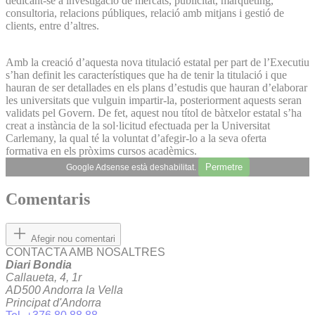
dedicant-se a investigació de mercats, publicitat, màrqueting,
consultoria, relacions públiques, relació amb mitjans i gestió de
clients, entre d’altres.
Amb la creació d’aquesta nova titulació estatal per part de l’Executiu
s’han definit les característiques que ha de tenir la titulació i que
hauran de ser detallades en els plans d’estudis que hauran d’elaborar
les universitats que vulguin impartir-la, posteriorment aquests seran
validats pel Govern. De fet, aquest nou títol de bàtxelor estatal s’ha
creat a instància de la sol·licitud efectuada per la Universitat
Carlemany, la qual té la voluntat d’afegir-lo a la seva oferta
formativa en els pròxims cursos acadèmics.
Permetre
Google Adsense està deshabilitat.
Comentaris
Afegir nou comentari
CONTACTA AMB NOSALTRES
Diari Bondia
Callaueta, 4, 1r
AD500 Andorra la Vella
Principat d'Andorra