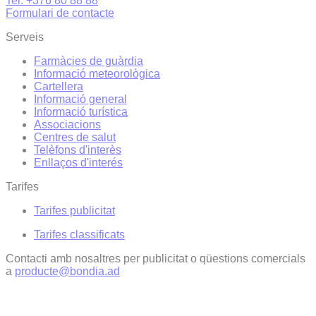
Tel. +376 80 88 88
Formulari de contacte
Serveis
Farmàcies de guàrdia
Informació meteorològica
Cartellera
Informació general
Informació turística
Associacions
Centres de salut
Telèfons d'interès
Enllaços d'interés
Tarifes
Tarifes publicitat
Tarifes classificats
Contacti amb nosaltres per publicitat o qüestions comercials
a
producte@bondia.ad