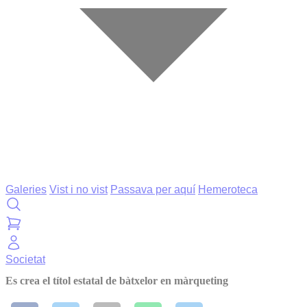
Galeries
Vist i no vist
Passava per aquí
Hemeroteca
Societat
Es crea el títol estatal de bàtxelor en màrqueting