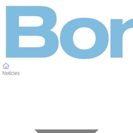
Panell de gestió de galetes
Notícies